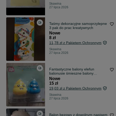
Skawina
27 lipca 2026
Taśmy dekoracyjne samoprzylepne
3 pak do prac kreatywnych
Nowe
8 zł
11,78 zł z Pakietem Ochronnym
Skawina
27 lipca 2026
Fantastyczne balony elefun
balonusie śmieszne balony
zabawka
Nowe
15 zł
19,03 zł z Pakietem Ochronnym
Skawina
27 lipca 2026
Balon bezowy z dowolnym napisem