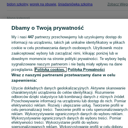
bidon szkolny
,
worek na obuwie
,
śniadaniówka szkolna
Zobacz Więc
Mapa kategorii
Mapa miejscowości
Dbamy o Twoją prywatność
Mapa ministron
My i nasi
447
partnerzy przechowujemy lub uzyskujemy dostęp do
Popularne wyszukiwania
informacji na urządzeniu, takich jak unikalne identyfikatory w plikach
cookie w celu przetwarzania danych osobowych. Użytkownik może
zaakceptować wybory lub zarządzać nimi, klikając poniżej lub w
dowolnym momencie na stronie polityki prywatności. Te wybory będą
sygnalizowane naszym partnerom i nie będą miały wpływu na dane
przeglądania.
Polityka cookies,
Polityka Prywatności
Wraz z naszymi partnerami przetwarzamy dane w celu
zapewnienia:
Użycie dokładnych danych geolokalizacyjnych. Aktywne skanowanie
charakterystyki urządzenia do celów identyfikacji. Rozumienie
odbiorców dzięki statystyce lub kombinacji danych z różnych źródeł.
Przechowywanie informacji na urządzeniu lub dostęp do nich. Pomiar
efektywności reklam. Rozwój i ulepszanie usług. Tworzenie profili w
celu personalizacji treści. Tworzenie profili w celu spersonalizowanych
reklam. Wykorzystywanie ograniczonych danych do wyboru reklam.
Wykorzystywanie ograniczonych danych do wyboru treści. Pomiar
efektywności treści. Wykorzystanie profili do wyboru
spersonalizowanych reklam. Wykorzystywanie profili w celu doboru