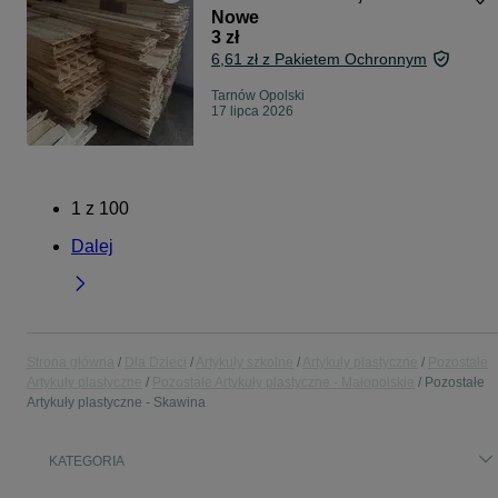
Nowe
3 zł
6,61 zł z Pakietem Ochronnym
Tarnów Opolski
17 lipca 2026
1
z
100
Dalej
Strona główna
Dla Dzieci
Artykuły szkolne
Artykuły plastyczne
Pozostałe
Artykuły plastyczne
Pozostałe Artykuły plastyczne - Małopolskie
Pozostałe
Artykuły plastyczne - Skawina
KATEGORIA