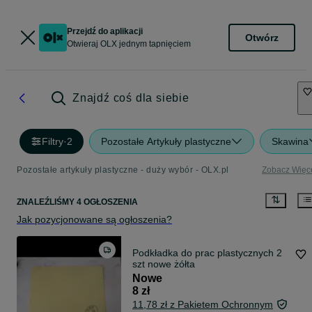
Przejdź do aplikacji
Otwórz
Otwieraj OLX jednym tapnięciem
Znajdź coś dla siebie
Filtry
·
2
Pozostałe Artykuły plastyczne
Skawina
Pozostałe artykuły plastyczne - duży wybór - OLX.pl
Zobacz Więc
ZNALEŹLIŚMY 4 OGŁOSZENIA
Jak pozycjonowane są ogłoszenia?
Podkładka do prac plastycznych 2
szt nowe żółta
Nowe
8 zł
11,78 zł z Pakietem Ochronnym