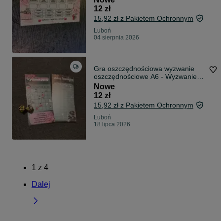
12 zł
15,92 zł z Pakietem Ochronnym
Luboń
04 sierpnia 2026
Gra oszczędnościowa wyzwanie
oszczędnościowe A6 - Wyzwanie
gejszy - Gr
Nowe
12 zł
15,92 zł z Pakietem Ochronnym
Luboń
18 lipca 2026
1
z
4
Dalej