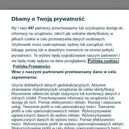
Strona główna
Dla Dzieci
Artykuły szkolne
Artykuły papiernicze
Pozostałe
Artykuły papiernicze
Pozostałe Artykuły papiernicze - Wielkopolskie
Dbamy o Twoją prywatność
Pozostałe Artykuły papiernicze - Luboń
My i nasi
447
partnerzy przechowujemy lub uzyskujemy dostęp do
informacji na urządzeniu, takich jak unikalne identyfikatory w
KATEGORIA
plikach cookie w celu przetwarzania danych osobowych.
Użytkownik może zaakceptować wybory lub zarządzać nimi,
bidon szkolny
,
worek na obuwie
,
śniadaniówka szkolna
Zobacz Więc
klikając poniżej lub w dowolnym momencie na stronie polityki
prywatności. Te wybory będą sygnalizowane naszym partnerom i
nie będą miały wpływu na dane przeglądania.
Polityka cookies,
Mapa kategorii
Polityka Prywatności
Mapa miejscowości
Wraz z naszymi partnerami przetwarzamy dane w celu
zapewnienia:
Mapa ministron
Popularne wyszukiwania
Użycie dokładnych danych geolokalizacyjnych. Aktywne
skanowanie charakterystyki urządzenia do celów identyfikacji.
Rozumienie odbiorców dzięki statystyce lub kombinacji danych z
różnych źródeł. Przechowywanie informacji na urządzeniu lub
dostęp do nich. Pomiar efektywności reklam. Rozwój i ulepszanie
usług. Tworzenie profili w celu personalizacji treści. Tworzenie
profili w celu spersonalizowanych reklam. Wykorzystywanie
ograniczonych danych do wyboru reklam. Wykorzystywanie
ograniczonych danych do wyboru treści. Pomiar efektywności
treści. Wykorzystanie profili do wyboru spersonalizowanych reklam.
Wykorzystywanie profili w celu doboru spersonalizowanych treści.