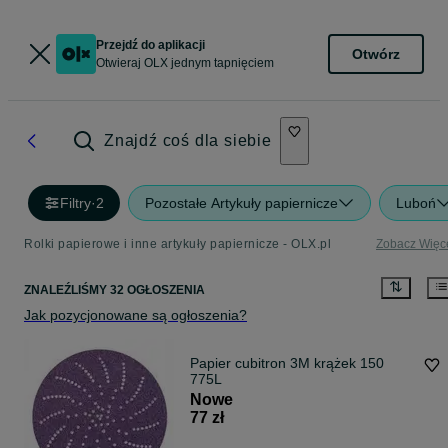
Przejdź do aplikacji
Otwórz
Otwieraj OLX jednym tapnięciem
Znajdź coś dla siebie
Filtry
·
2
Pozostałe Artykuły papiernicze
Luboń
Rolki papierowe i inne artykuły papiernicze - OLX.pl
Zobacz Więc
ZNALEŹLIŚMY 32 OGŁOSZENIA
Jak pozycjonowane są ogłoszenia?
Papier cubitron 3M krążek 150
775L
Nowe
77 zł