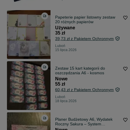
Papeterie papier listowny zestaw
20 różnych papierów
Używane
35 zł
39,73 zł z Pakietem Ochronnym
Luboń
15 lipca 2026
Zestaw 15 kart kategorii do
oszczędzania A6 - kosmos
Nowe
55 zł
60,43 zł z Pakietem Ochronnym
Luboń
18 lipca 2026
Planer Budżetowy A6, Wydatek
Roczny Sakura – System
Kopertowy
Nowe