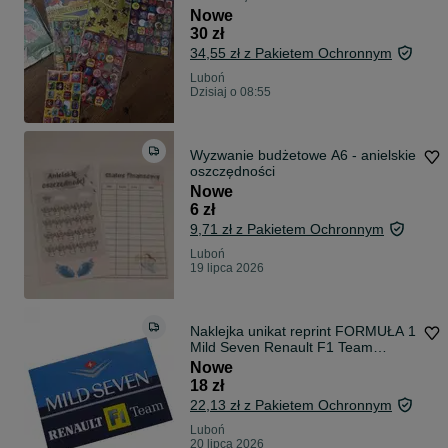
Nowe
30 zł
34,55 zł z Pakietem Ochronnym
Luboń
Dzisiaj o 08:55
Wyzwanie budżetowe A6 - anielskie
oszczędności
Nowe
6 zł
9,71 zł z Pakietem Ochronnym
Luboń
19 lipca 2026
Naklejka unikat reprint FORMUŁA 1
Mild Seven Renault F1 Team
sticker
Nowe
18 zł
22,13 zł z Pakietem Ochronnym
Luboń
20 lipca 2026