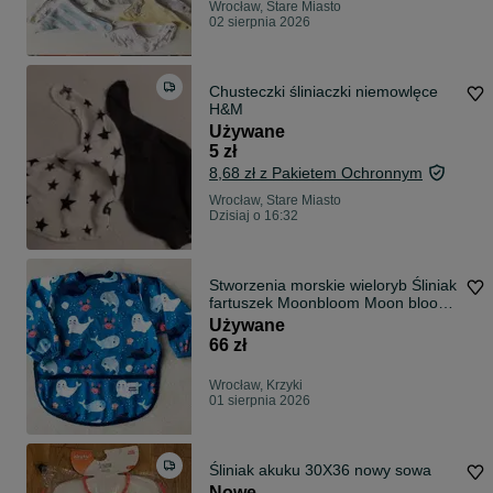
Wrocław, Stare Miasto
02 sierpnia 2026
Chusteczki śliniaczki niemowlęce
H&M
Używane
5 zł
8,68 zł z Pakietem Ochronnym
Wrocław, Stare Miasto
Dzisiaj o 16:32
Stworzenia morskie wieloryb Śliniak
fartuszek Moonbloom Moon bloom
BLW
Używane
66 zł
Wrocław, Krzyki
01 sierpnia 2026
Śliniak akuku 30X36 nowy sowa
Nowe