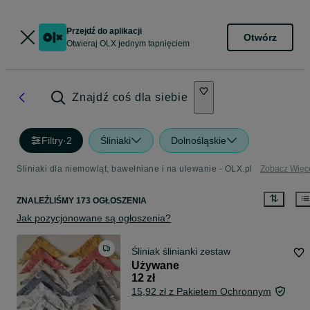
Przejdź do aplikacji
Otwórz
Otwieraj OLX jednym tapnięciem
Znajdź coś dla siebie
Filtry
·
2
Śliniaki
Dolnośląskie
Śliniaki dla niemowląt, bawełniane i na ulewanie - OLX.pl
Zobacz Więc
ZNALEŹLIŚMY 173 OGŁOSZENIA
Jak pozycjonowane są ogłoszenia?
Śliniak ślinianki zestaw
Używane
12 zł
15,92 zł z Pakietem Ochronnym