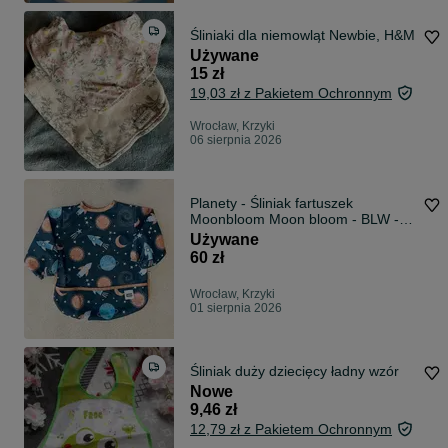
Śliniaki dla niemowląt Newbie, H&M
Używane
15 zł
19,03 zł z Pakietem Ochronnym
Wrocław, Krzyki
06 sierpnia 2026
Planety - Śliniak fartuszek
Moonbloom Moon bloom - BLW - 6-
36 miesięcy
Używane
60 zł
Wrocław, Krzyki
01 sierpnia 2026
Śliniak duży dziecięcy ładny wzór
Nowe
9,46 zł
12,79 zł z Pakietem Ochronnym