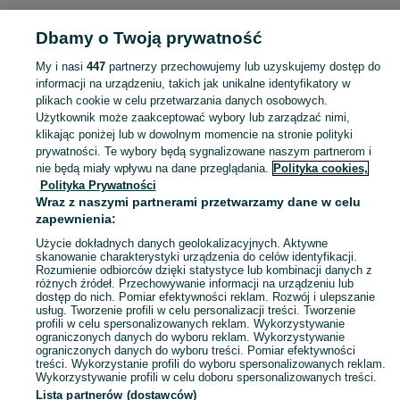
Dbamy o Twoją prywatność
POLSKA » DOLNOŚLĄSKIE
My i nasi
447
partnerzy przechowujemy lub uzyskujemy dostęp do
informacji na urządzeniu, takich jak unikalne identyfikatory w
KATEGORIA
plikach cookie w celu przetwarzania danych osobowych.
Użytkownik może zaakceptować wybory lub zarządzać nimi,
Śliniaki dla niemowląt bawełniane, na ulewanie, dla chłopców i dziewczynek w różnych wzorach. Przeglądaj ogłoszenia na OLX.pl.
Zobacz Więc
klikając poniżej lub w dowolnym momencie na stronie polityki
prywatności. Te wybory będą sygnalizowane naszym partnerom i
nie będą miały wpływu na dane przeglądania.
Polityka cookies,
Mapa kategorii
Polityka Prywatności
Mapa miejscowości
Wraz z naszymi partnerami przetwarzamy dane w celu
zapewnienia:
Mapa ministron
Użycie dokładnych danych geolokalizacyjnych. Aktywne
Popularne wyszukiwania
skanowanie charakterystyki urządzenia do celów identyfikacji.
Rozumienie odbiorców dzięki statystyce lub kombinacji danych z
różnych źródeł. Przechowywanie informacji na urządzeniu lub
dostęp do nich. Pomiar efektywności reklam. Rozwój i ulepszanie
usług. Tworzenie profili w celu personalizacji treści. Tworzenie
profili w celu spersonalizowanych reklam. Wykorzystywanie
ograniczonych danych do wyboru reklam. Wykorzystywanie
ograniczonych danych do wyboru treści. Pomiar efektywności
treści. Wykorzystanie profili do wyboru spersonalizowanych reklam.
Wykorzystywanie profili w celu doboru spersonalizowanych treści.
Lista partnerów (dostawców)