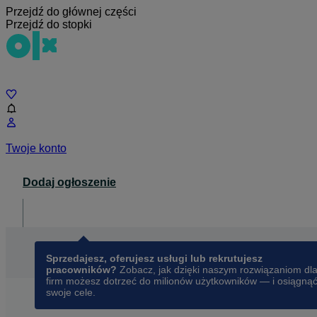
Przejdź do głównej części
Przejdź do stopki
Czat
Twoje konto
Dodaj ogłoszenie
Dla biznesu
opens in a new tab
Sprzedajesz, oferujesz usługi lub rekrutujesz
pracowników?
Zobacz, jak dzięki naszym rozwiązaniom dl
firm możesz dotrzeć do milionów użytkowników — i osiągną
swoje cele.