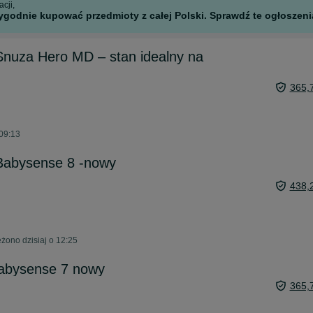
cji,
godnie kupować przedmioty z całej Polski. Sprawdź te ogłoszenia
Snuza Hero MD – stan idealny na
365,
 09:13
Babysense 8 -nowy
438,
żono dzisiaj o 12:25
babysense 7 nowy
365,