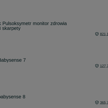
 Pulsoksymetr monitor zdrowia
3 skarpety
821,
Babysense 7
127,
babysense 8
365,