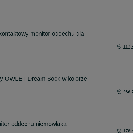
kontaktowy monitor oddechu dla
117,
wy OWLET Dream Sock w kolorze
986,
tor oddechu niemowlaka
178,