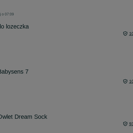
j o 07:09
do lozeczka
1
Babysens 7
1
Owlet Dream Sock
9