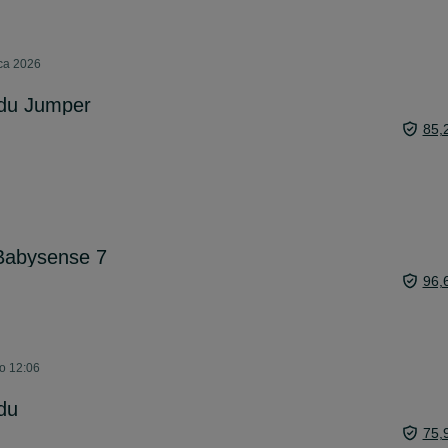
pca 2026
odu Jumper
85,
Babysense 7
96,
o 12:06
du
75,