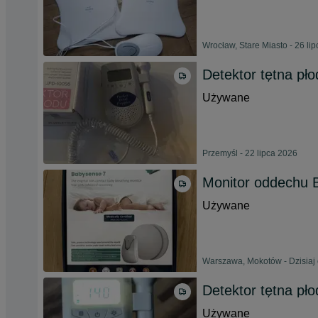
Wrocław, Stare Miasto - 26 li
Detektor tętna pł
Używane
Przemyśl - 22 lipca 2026
Monitor oddechu 
Używane
Warszawa, Mokotów - Dzisiaj 
Detektor tętna pło
Używane