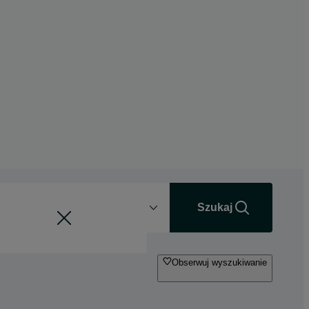
Odległość
+0 km
Szukaj
Obserwuj wyszukiwanie