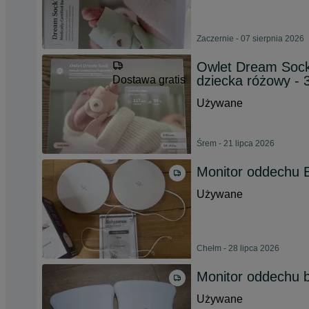
Zaczernie - 07 sierpnia 2026
Owlet Dream Sock
dziecka różowy - 
Dostawa gratis
Używane
Śrem - 21 lipca 2026
Monitor oddechu 
Używane
Chełm - 28 lipca 2026
Monitor oddechu 
Używane