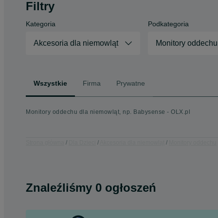
Filtry
Kategoria
Podkategoria
Akcesoria dla niemowląt
Monitory oddechu
Wszystkie
Firma
Prywatne
Monitory oddechu dla niemowląt, np. Babysense - OLX.pl
Strona główna
Dla Dzieci
Akcesoria dla niemowląt
Monitory oddechu
Znaleźliśmy 0 ogłoszeń