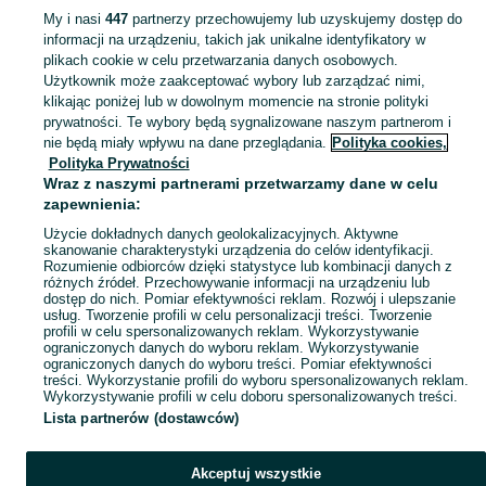
My i nasi
447
partnerzy przechowujemy lub uzyskujemy dostęp do
informacji na urządzeniu, takich jak unikalne identyfikatory w
KATEGORIA
plikach cookie w celu przetwarzania danych osobowych.
Użytkownik może zaakceptować wybory lub zarządzać nimi,
klikając poniżej lub w dowolnym momencie na stronie polityki
Krzesełka do karmienia, leżaczki i bujaczki elektryczne oraz siedziska do nauki siedzenia dla niemowląt. Przeglądaj ogłoszenia na OLX.pl.
Zobacz Więc
prywatności. Te wybory będą sygnalizowane naszym partnerom i
nie będą miały wpływu na dane przeglądania.
Polityka cookies,
Mapa kategorii
Polityka Prywatności
Mapa miejscowości
Wraz z naszymi partnerami przetwarzamy dane w celu
zapewnienia:
Mapa ministron
Użycie dokładnych danych geolokalizacyjnych. Aktywne
Popularne wyszukiwania
skanowanie charakterystyki urządzenia do celów identyfikacji.
Rozumienie odbiorców dzięki statystyce lub kombinacji danych z
różnych źródeł. Przechowywanie informacji na urządzeniu lub
dostęp do nich. Pomiar efektywności reklam. Rozwój i ulepszanie
usług. Tworzenie profili w celu personalizacji treści. Tworzenie
profili w celu spersonalizowanych reklam. Wykorzystywanie
ograniczonych danych do wyboru reklam. Wykorzystywanie
ograniczonych danych do wyboru treści. Pomiar efektywności
treści. Wykorzystanie profili do wyboru spersonalizowanych reklam.
Wykorzystywanie profili w celu doboru spersonalizowanych treści.
Lista partnerów (dostawców)
Akceptuj wszystkie