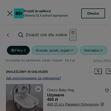
Przejdź do aplikacji
Otwórz
Otwieraj OLX jednym tapnięciem
Znajdź coś dla siebie
Filtry
·
2
Krzesła, leżaki, bujaki
Ostrołęka
Krzesełka do karmienia, leżaki i bujaki - OLX.pl
Zobacz Więc
ZNALEŹLIŚMY 30 OGŁOSZEŃ
Jak pozycjonowane są ogłoszenia?
Chicco Baby Hug.
Używane
450 zł
469,25 zł z Pakietem Ochronnym