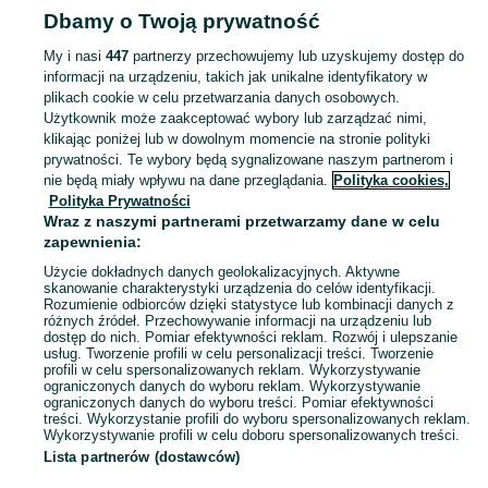
Strona główna
Dla Dzieci
Akcesoria dla niemowląt
Akcesoria do spania
Dbamy o Twoją prywatność
Akcesoria do spania - Wielkopolskie
Akcesoria do spania - Kościan
My i nasi
447
partnerzy przechowujemy lub uzyskujemy dostęp do
informacji na urządzeniu, takich jak unikalne identyfikatory w
KATEGORIA
plikach cookie w celu przetwarzania danych osobowych.
Użytkownik może zaakceptować wybory lub zarządzać nimi,
Karuzele do łóżeczka, ochraniacze, śpiworki i inne akcesoria do spania dla niemowląt, nowe i używane. Zobacz ogłoszenia na OLX.pl.
Zobacz Więc
klikając poniżej lub w dowolnym momencie na stronie polityki
prywatności. Te wybory będą sygnalizowane naszym partnerom i
nie będą miały wpływu na dane przeglądania.
Polityka cookies,
Mapa kategorii
Polityka Prywatności
Mapa miejscowości
Wraz z naszymi partnerami przetwarzamy dane w celu
zapewnienia:
Mapa ministron
Użycie dokładnych danych geolokalizacyjnych. Aktywne
Popularne wyszukiwania
skanowanie charakterystyki urządzenia do celów identyfikacji.
Rozumienie odbiorców dzięki statystyce lub kombinacji danych z
różnych źródeł. Przechowywanie informacji na urządzeniu lub
dostęp do nich. Pomiar efektywności reklam. Rozwój i ulepszanie
usług. Tworzenie profili w celu personalizacji treści. Tworzenie
profili w celu spersonalizowanych reklam. Wykorzystywanie
ograniczonych danych do wyboru reklam. Wykorzystywanie
ograniczonych danych do wyboru treści. Pomiar efektywności
treści. Wykorzystanie profili do wyboru spersonalizowanych reklam.
Wykorzystywanie profili w celu doboru spersonalizowanych treści.
Lista partnerów (dostawców)