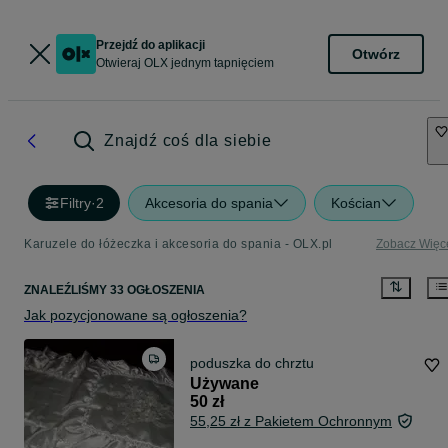
Przejdź do aplikacji
Otwórz
Otwieraj OLX jednym tapnięciem
Znajdź coś dla siebie
Filtry
·
2
Akcesoria do spania
Kościan
Karuzele do łóżeczka i akcesoria do spania - OLX.pl
Zobacz Więc
ZNALEŹLIŚMY 33 OGŁOSZENIA
Jak pozycjonowane są ogłoszenia?
poduszka do chrztu
Używane
50 zł
55,25 zł z Pakietem Ochronnym