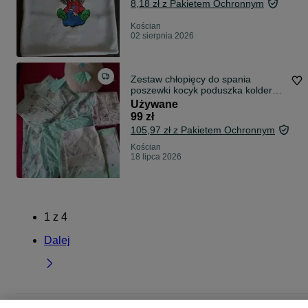
8,18 zł z Pakietem Ochronnym
Kościan
02 sierpnia 2026
Zestaw chłopięcy do spania
poszewki kocyk poduszka kolderka
rożek
Używane
99 zł
105,97 zł z Pakietem Ochronnym
Kościan
18 lipca 2026
1
z
4
Dalej