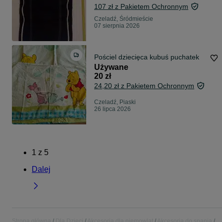
107 zł z Pakietem Ochronnym
Czeladź, Śródmieście
07 sierpnia 2026
Pościel dziecięca kubuś puchatek
Używane
20 zł
24,20 zł z Pakietem Ochronnym
Czeladź, Piaski
26 lipca 2026
1
z
5
Dalej
Strona główna
Dla Dzieci
Akcesoria dla niemowląt
Akcesoria do spania