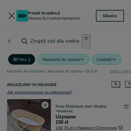
Przejdź do aplikacji
Otwórz
Otwieraj OLX jednym tapnięciem
Znajdź coś dla siebie
Filtry
·
2
Akcesoria do spania
Czeladź
Karuzele do łóżeczka i akcesoria do spania - OLX.pl
Zobacz Więc
ZNALEŹLIŚMY 50 OGŁOSZEŃ
Jak pozycjonowane są ogłoszenia?
Kosz Mojżesza stan idealny
+materac
Używane
150 zł
158,75 zł z Pakietem Ochronnym