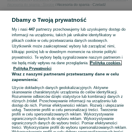
Akcesoria do spania - Śląskie
Akcesoria do spania - Czeladź
Dbamy o Twoją prywatność
POLSKA » ŚLĄSKIE » CZELADŹ
My i nasi
447
partnerzy przechowujemy lub uzyskujemy dostęp do
informacji na urządzeniu, takich jak unikalne identyfikatory w
KATEGORIA
plikach cookie w celu przetwarzania danych osobowych.
Użytkownik może zaakceptować wybory lub zarządzać nimi,
Karuzele do łóżeczka, ochraniacze, śpiworki i inne akcesoria do spania dla niemowląt, nowe i używane. Zobacz ogłoszenia na OLX.pl.
Zobacz Więc
klikając poniżej lub w dowolnym momencie na stronie polityki
prywatności. Te wybory będą sygnalizowane naszym partnerom i
nie będą miały wpływu na dane przeglądania.
Polityka cookies,
Mapa kategorii
Polityka Prywatności
Mapa miejscowości
Wraz z naszymi partnerami przetwarzamy dane w celu
zapewnienia:
Mapa ministron
Popularne wyszukiwania
Użycie dokładnych danych geolokalizacyjnych. Aktywne
skanowanie charakterystyki urządzenia do celów identyfikacji.
Rozumienie odbiorców dzięki statystyce lub kombinacji danych z
różnych źródeł. Przechowywanie informacji na urządzeniu lub
dostęp do nich. Pomiar efektywności reklam. Rozwój i ulepszanie
usług. Tworzenie profili w celu personalizacji treści. Tworzenie
profili w celu spersonalizowanych reklam. Wykorzystywanie
ograniczonych danych do wyboru reklam. Wykorzystywanie
ograniczonych danych do wyboru treści. Pomiar efektywności
treści. Wykorzystanie profili do wyboru spersonalizowanych reklam.
Wykorzystywanie profili w celu doboru spersonalizowanych treści.