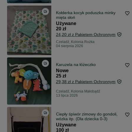
Kołderka kocyk poduszka minky
mięta słoń
Używane
20 zł
24,20 zł z Pakietem Ochronnym
Czeladź, Kolonia Rożka
04 sierpnia 2026
Karuzela na łóżeczko
Nowe
25 zł
29,38 zł z Pakietem Ochronnym
Czeladź, Kolonia Małobądź
13 lipca 2026
Ciepły śpiwór zimowy do gondoli,
wózka itp. (Dla dziecka 0-3)
Używane
100 zł