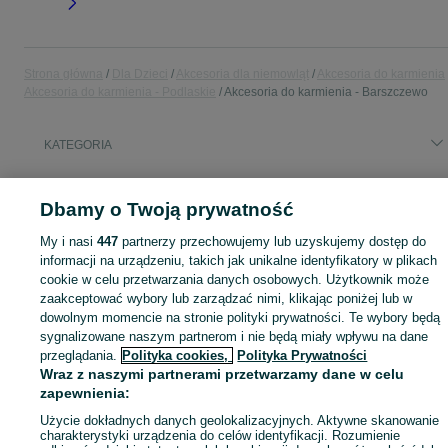
Strona główna
Dla Dzieci
Akcesoria dla niemowląt
Akcesoria do karmienia
Akcesoria do karmienia - Podlaskie
Akcesoria do karmienia - Barszczewo
KATEGORIA
Podgrzewacze do butelek, sterylizatory, ekspresy do mleka i inne akcesoria do karmienia niemowląt. Sprawdź oferty na OLX.pl.
Zobacz Więc
Dbamy o Twoją prywatność
Mapa kategorii
My i nasi
447
partnerzy przechowujemy lub uzyskujemy dostęp do
informacji na urządzeniu, takich jak unikalne identyfikatory w plikach
Mapa miejscowości
cookie w celu przetwarzania danych osobowych. Użytkownik może
Mapa ministron
zaakceptować wybory lub zarządzać nimi, klikając poniżej lub w
dowolnym momencie na stronie polityki prywatności. Te wybory będą
Popularne wyszukiwania
sygnalizowane naszym partnerom i nie będą miały wpływu na dane
przeglądania.
Polityka cookies,
Polityka Prywatności
Wraz z naszymi partnerami przetwarzamy dane w celu
zapewnienia:
Użycie dokładnych danych geolokalizacyjnych. Aktywne skanowanie
charakterystyki urządzenia do celów identyfikacji. Rozumienie