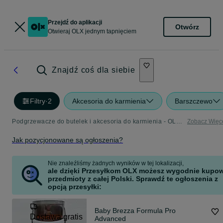
Przejdź do aplikacji
Otwórz
Otwieraj OLX jednym tapnięciem
Znajdź coś dla siebie
Filtry
·
2
Akcesoria do karmienia
Barszczewo
Podgrzewacze do butelek i akcesoria do karmienia - OLX.pl
Zobacz Więc
Jak pozycjonowane są ogłoszenia?
Nie znaleźliśmy żadnych wyników w tej lokalizacji,
ale dzięki Przesyłkom OLX możesz wygodnie kupo
przedmioty z całej Polski. Sprawdź te ogłoszenia z
opcją przesyłki:
Baby Brezza Formula Pro
Dostawa gratis
Advanced