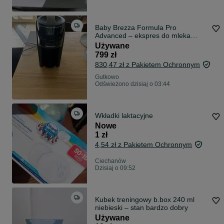
Baby Brezza Formula Pro
Advanced – ekspres do mleka
modyfikowanego, zadbany
Używane
799 zł
830,47 zł z Pakietem Ochronnym
Gutkowo
Odświeżono dzisiaj o 03:44
Wkładki laktacyjne
Nowe
1 zł
4,54 zł z Pakietem Ochronnym
Ciechanów
Dzisiaj o 09:52
Kubek treningowy b.box 240 ml
niebieski – stan bardzo dobry
Używane