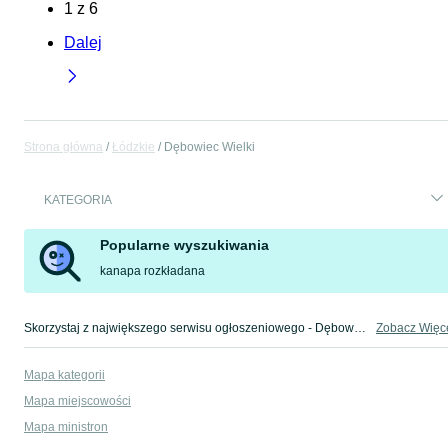
1
z
6
Dalej
Strona główna
Łódzkie
Dębowiec Wielki
KATEGORIA
Popularne wyszukiwania
kanapa rozkładana
Skorzystaj z największego serwisu ogłoszeniowego - Dębowiec Wielki i okolice! Kupuj to, czego pragniesz i sprzedawaj to, czego już nie potrzebujesz!
Zobacz Więc
Mapa kategorii
Mapa miejscowości
Mapa ministron