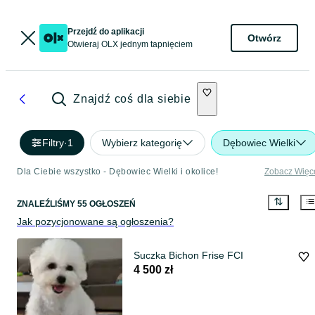
Przejdź do aplikacji
Otwórz
Otwieraj OLX jednym tapnięciem
Znajdź coś dla siebie
Filtry
·
1
Wybierz kategorię
Dębowiec Wielki
Dla Ciebie wszystko - Dębowiec Wielki i okolice!
Zobacz Więc
ZNALEŹLIŚMY 55 OGŁOSZEŃ
Jak pozycjonowane są ogłoszenia?
Suczka Bichon Frise FCI
4 500 zł