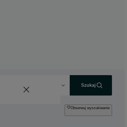
Odległość
+0 km
Szukaj
Obserwuj wyszukiwanie