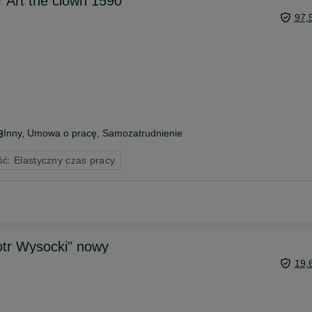
r Art the clown 1590
97,
Inny, Umowa o pracę, Samozatrudnienie
ć: Elastyczny czas pracy
otr Wysocki" nowy
19,