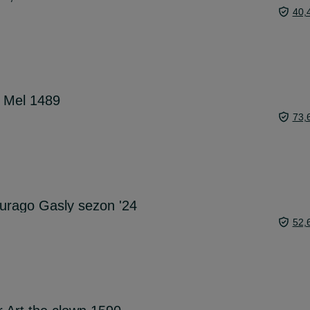
40,
 Mel 1489
73,
urago Gasly sezon '24
52,