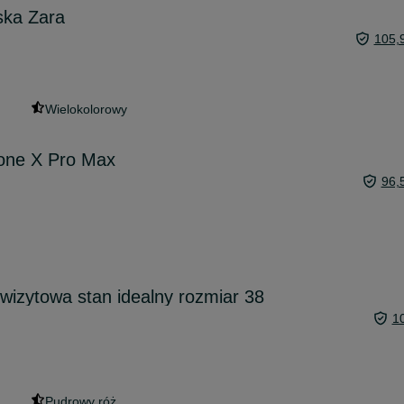
ska Zara
105,
Wielokolorowy
hone X Pro Max
96,
izytowa stan idealny rozmiar 38
1
Pudrowy róż