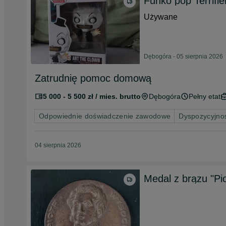
Funko pop Terrifie
Używane
Dębogóra - 05 sierpnia 2026
Zatrudnię pomoc domową
5 000 - 5 500 zł / mies. brutto
Dębogóra
Pełny etat
Odpowiednie doświadczenie zawodowe
Dyspozycyjnoś
04 sierpnia 2026
Medal z brązu "Pi