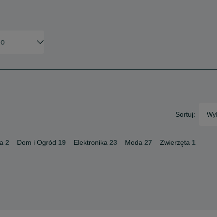
Sortuj:
Wyb
a
2
Dom i Ogród
19
Elektronika
23
Moda
27
Zwierzęta
1