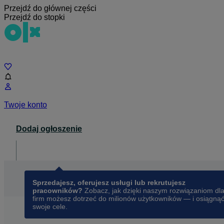
Przejdź do głównej części
Przejdź do stopki
Czat
Twoje konto
Dodaj ogłoszenie
Dla biznesu
opens in a new tab
Sprzedajesz, oferujesz usługi lub rekrutujesz
pracowników?
Zobacz, jak dzięki naszym rozwiązaniom dl
firm możesz dotrzeć do milionów użytkowników — i osiągną
swoje cele.