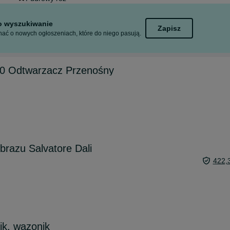
to wyszukiwanie
Zapisz
ać o nowych ogłoszeniach, które do niego pasują.
40 Odtwarzacz Przenośny
brazu Salvatore Dali
422,
ik, wazonik