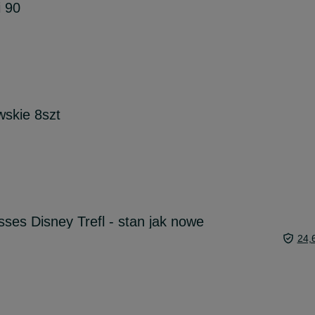
i 90
skie 8szt
sses Disney Trefl - stan jak nowe
24,