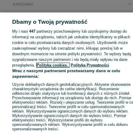
KATEGORIA
ID:
1042190175
Wyświetlenia: 
Dbamy o Twoją prywatność
My i nasi
447
partnerzy przechowujemy lub uzyskujemy dostęp do
informacji na urządzeniu, takich jak unikalne identyfikatory w plikach
cookie w celu przetwarzania danych osobowych. Użytkownik może
Zaloguj się lub załóż konto na OLX, aby skontaktować się z t
zaakceptować wybory lub zarządzać nimi, klikając poniżej lub w
sprzedającym
dowolnym momencie na stronie polityki prywatności. Te wybory będą
sygnalizowane naszym partnerom i nie będą miały wpływu na dane
przeglądania.
Polityka cookies,
Polityka Prywatności
Wraz z naszymi partnerami przetwarzamy dane w celu
Zaloguj się / Załóż konto
zapewnienia:
Użycie dokładnych danych geolokalizacyjnych. Aktywne skanowanie
Zadzwoń / SMS
Wyślij wiadomość
charakterystyki urządzenia do celów identyfikacji. Rozumienie
odbiorców dzięki statystyce lub kombinacji danych z różnych źródeł.
Przechowywanie informacji na urządzeniu lub dostęp do nich. Pomiar
efektywności reklam. Rozwój i ulepszanie usług. Tworzenie profili w c
personalizacji treści. Tworzenie profili w celu spersonalizowanych
reklam. Wykorzystywanie ograniczonych danych do wyboru reklam.
Wykorzystywanie ograniczonych danych do wyboru treści. Pomiar
efektywności treści. Wykorzystanie profili do wyboru
spersonalizowanych reklam. Wykorzystywanie profili w celu doboru
spersonalizowanych treści.