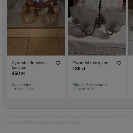
Żyrandol dębowy z
Żyrandol mosiężny
koszami
180 zł
450 zł
Krapkowice
Gliwice, Szobiszowice
19 lipca 2026
30 lipca 2026
Strona główna
Dom i Ogród
Oświetlenie
Lampy
Lampy wiszące
Lampy
wiszące - Opolskie
Lampy wiszące - Żyrowa