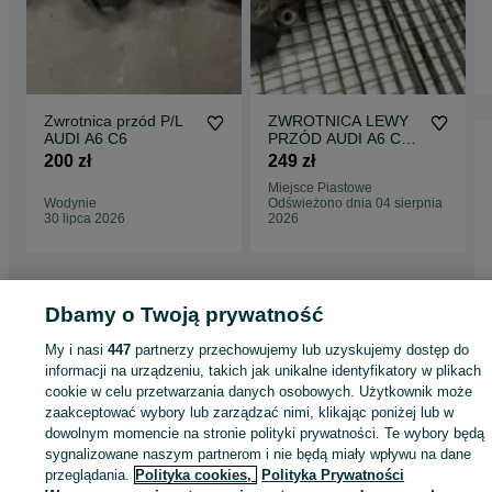
Zwrotnica przód P/L
ZWROTNICA LEWY
AUDI A6 C6
PRZÓD AUDI A6 C6
3.2 255KM 04-11
200 zł
249 zł
Miejsce Piastowe
Wodynie
Odświeżono dnia 04 sierpnia
30 lipca 2026
2026
Dbamy o Twoją prywatność
Strona główna
Motoryzacja
Części samochodowe
Osobowe
Osobowe -
My i nasi
447
partnerzy przechowujemy lub uzyskujemy dostęp do
Opolskie
Osobowe - Szadurczyce
informacji na urządzeniu, takich jak unikalne identyfikatory w plikach
cookie w celu przetwarzania danych osobowych. Użytkownik może
zaakceptować wybory lub zarządzać nimi, klikając poniżej lub w
KATEGORIA
dowolnym momencie na stronie polityki prywatności. Te wybory będą
sygnalizowane naszym partnerom i nie będą miały wpływu na dane
ID:
985006572
Wyświetlenia: 
przeglądania.
Polityka cookies,
Polityka Prywatności