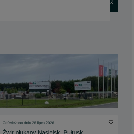
Szukaj
Odświeżono dnia 28 lipca 2026
Żwir płukany Nasielsk, Pułtusk,