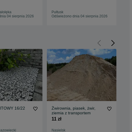
80 
ałołęka
Pułtusk
Win
nia 04 sierpnia 2026
Odświeżono dnia 04 sierpnia 2026
Odś
ITOWY 16/22
Żwirownia, piasek, żwir,
Zwi
ziemia z transportem
Kam
11 zł
15 
azowiecki
Nasielsk
Now