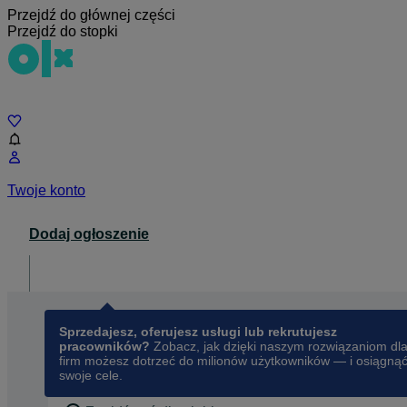
Przejdź do głównej części
Przejdź do stopki
Czat
Twoje konto
Dodaj ogłoszenie
Dla biznesu
opens in a new tab
Sprzedajesz, oferujesz usługi lub rekrutujesz
pracowników?
Zobacz, jak dzięki naszym rozwiązaniom dl
firm możesz dotrzeć do milionów użytkowników — i osiągną
swoje cele.