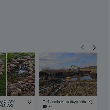
lny GŁAZY
Torf ziemia tłusta duże ilości
Zie
KALNIAKI
Cza
65 zł
prz