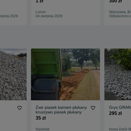
1 zł
300 zł
Lorcin
Warszawa, Bi
erpnia 2026
04 sierpnia 2026
Odświeżono d
2
Żwir piasek kamień płukany
Grys GRAN
kruszywo piasek płukany
295 zł
35 zł
Nasielsk
Nowy Dwór M