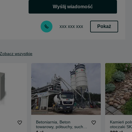
Wyślij wiadomość
Pokaż
xxx xxx xxx
Zobacz wszystkie
Betoniarnia, Beton
Kamień po
towarowy, półsuchy, suchy,
otoczaki S
chudziak, stabilizacja.