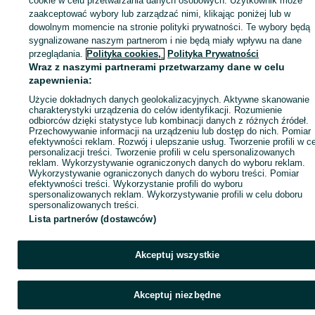
cookie w celu przetwarzania danych osobowych. Użytkownik może
Pomorskie
Piasek - Grabiny-Zameczek
zaakceptować wybory lub zarządzać nimi, klikając poniżej lub w
dowolnym momencie na stronie polityki prywatności. Te wybory będą
sygnalizowane naszym partnerom i nie będą miały wpływu na dane
KATEGORIA
przeglądania.
Polityka cookies,
Polityka Prywatności
Wraz z naszymi partnerami przetwarzamy dane w celu
ID:
839466969
Wyświetlenia: 23
zapewnienia:
Użycie dokładnych danych geolokalizacyjnych. Aktywne skanowanie
charakterystyki urządzenia do celów identyfikacji. Rozumienie
Zadzwoń / SMS
Wyślij wiadomość
odbiorców dzięki statystyce lub kombinacji danych z różnych źródeł.
Przechowywanie informacji na urządzeniu lub dostęp do nich. Pomiar
efektywności reklam. Rozwój i ulepszanie usług. Tworzenie profili w c
personalizacji treści. Tworzenie profili w celu spersonalizowanych
reklam. Wykorzystywanie ograniczonych danych do wyboru reklam.
Wykorzystywanie ograniczonych danych do wyboru treści. Pomiar
efektywności treści. Wykorzystanie profili do wyboru
spersonalizowanych reklam. Wykorzystywanie profili w celu doboru
spersonalizowanych treści.
Lista partnerów (dostawców)
Akceptuj wszystkie
Akceptuj niezbędne