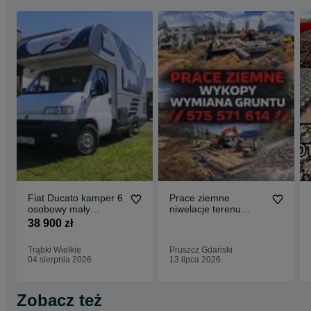
Fiat Ducato kamper 6
Prace ziemne
osobowy mały
niwelacje terenu
przebieg
piasek ziemia koparki
38 900 zł
wykopy żwir
Trąbki Wielkie
Pruszcz Gdański
04 sierpnia 2026
13 lipca 2026
Zobacz też