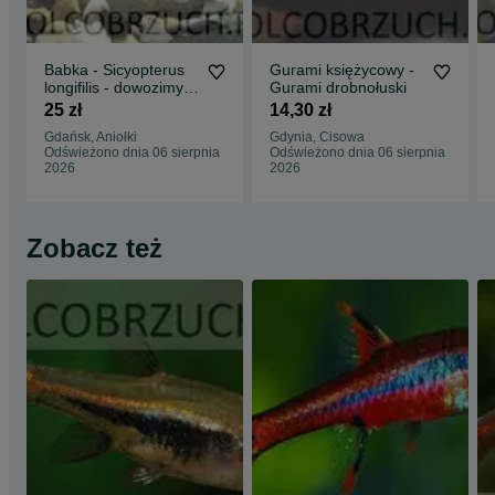
Babka - Sicyopterus
Gurami księżycowy -
longifilis - dowozimy,
Gurami drobnołuski
wysyłamy
25 zł
14,30 zł
Gdańsk, Aniołki
Gdynia, Cisowa
Odświeżono dnia 06 sierpnia
Odświeżono dnia 06 sierpnia
2026
2026
Zobacz też