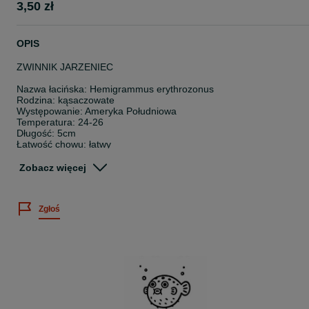
3,50 zł
OPIS
ZWINNIK JARZENIEC
Nazwa łacińska: Hemigrammus erythrozonus
Rodzina: kąsaczowate
Występowanie: Ameryka Południowa
Temperatura: 24-26
Długość: 5cm
Łatwość chowu: łatwy
Pokarm: wszystkożerna
Zobacz więcej
Wielkość sprzedawanych osobników: 1,5-3cm
Cena dotyczy 1 sztuki.
Zgłoś
Posiadamy bogatą ofertę ryb akwariowych, skorupiaków oraz rośli
wodnych.
Sprawdź nasze pozostałe ogłoszenia
~
Twoje zamówienie dotrze do Ciebie bezpiecznie, ponieważ: