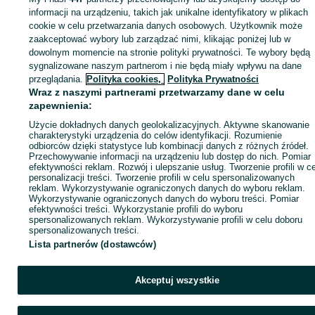
Zaloguj się lub załóż konto na OLX, aby skontaktować się z t
informacji na urządzeniu, takich jak unikalne identyfikatory w plikach
sprzedającym
cookie w celu przetwarzania danych osobowych. Użytkownik może
zaakceptować wybory lub zarządzać nimi, klikając poniżej lub w
dowolnym momencie na stronie polityki prywatności. Te wybory będą
sygnalizowane naszym partnerom i nie będą miały wpływu na dane
Zaloguj się / Załóż konto
przeglądania.
Polityka cookies,
Polityka Prywatności
Wraz z naszymi partnerami przetwarzamy dane w celu
Zadzwoń / SMS
Wyślij wiadomość
zapewnienia:
Użycie dokładnych danych geolokalizacyjnych. Aktywne skanowanie
charakterystyki urządzenia do celów identyfikacji. Rozumienie
odbiorców dzięki statystyce lub kombinacji danych z różnych źródeł.
Przechowywanie informacji na urządzeniu lub dostęp do nich. Pomiar
efektywności reklam. Rozwój i ulepszanie usług. Tworzenie profili w c
personalizacji treści. Tworzenie profili w celu spersonalizowanych
reklam. Wykorzystywanie ograniczonych danych do wyboru reklam.
Wykorzystywanie ograniczonych danych do wyboru treści. Pomiar
efektywności treści. Wykorzystanie profili do wyboru
spersonalizowanych reklam. Wykorzystywanie profili w celu doboru
spersonalizowanych treści.
Lista partnerów (dostawców)
Akceptuj wszystkie