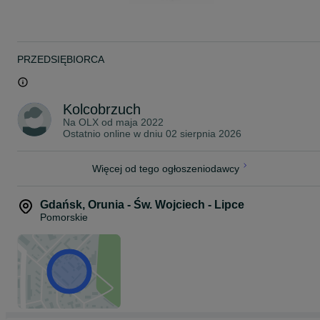
Rybki pakujemy w podwójne worki wypełnione czystym tlenem z
butli. Następnie umieszczamy je w profesjonalnym styroboxie, któr
zapewnia utrzymanie optymalnej temperatury podczas transportu.
W okresie jesienno-zimowym dodajemy dodatkowy ogrzewacz,
który utrzymuje stałą temperaturę wewnątrz opakowania.
PRZEDSIĘBIORCA
Przesyłki dostarczamy kurierem na terenie całej Polski, w pełnej
zgodności z obowiązującymi przepisami prawa.
Posiadamy wymagane uprawnienia oraz zawartą umowę, które
Kolcobrzuch
umożliwiają nam legalny przewóz żywych zwierząt.
Na OLX od
maja 2022
Ostatnio online w dniu 02 sierpnia 2026
Koszt wysyłki:
KURIER - 40 zł
Więcej od tego ogłoszeniodawcy
~
ZAPRASZAMY NA NASZE POZOSTAŁE OGŁOSZENIA!
Gdańsk
,
Orunia - Św. Wojciech - Lipce
Pomorskie