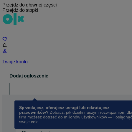
Przejdź do głównej części
Przejdź do stopki
Czat
Twoje konto
Dodaj ogłoszenie
Dla biznesu
opens in a new tab
Sprzedajesz, oferujesz usługi lub rekrutujesz
pracowników?
Zobacz, jak dzięki naszym rozwiązaniom dl
firm możesz dotrzeć do milionów użytkowników — i osiągną
swoje cele.