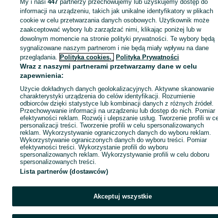
My i nasi
447
partnerzy przechowujemy lub uzyskujemy dostęp do
Zaloguj się lub załóż konto na OLX, aby skontaktować się z t
informacji na urządzeniu, takich jak unikalne identyfikatory w plikach
sprzedającym
cookie w celu przetwarzania danych osobowych. Użytkownik może
zaakceptować wybory lub zarządzać nimi, klikając poniżej lub w
dowolnym momencie na stronie polityki prywatności. Te wybory będą
sygnalizowane naszym partnerom i nie będą miały wpływu na dane
Zaloguj się / Załóż konto
przeglądania.
Polityka cookies,
Polityka Prywatności
Wraz z naszymi partnerami przetwarzamy dane w celu
Wyślij wiadomość
Kup
zapewnienia:
Użycie dokładnych danych geolokalizacyjnych. Aktywne skanowanie
charakterystyki urządzenia do celów identyfikacji. Rozumienie
odbiorców dzięki statystyce lub kombinacji danych z różnych źródeł.
Przechowywanie informacji na urządzeniu lub dostęp do nich. Pomiar
efektywności reklam. Rozwój i ulepszanie usług. Tworzenie profili w c
personalizacji treści. Tworzenie profili w celu spersonalizowanych
reklam. Wykorzystywanie ograniczonych danych do wyboru reklam.
Wykorzystywanie ograniczonych danych do wyboru treści. Pomiar
efektywności treści. Wykorzystanie profili do wyboru
spersonalizowanych reklam. Wykorzystywanie profili w celu doboru
spersonalizowanych treści.
Lista partnerów (dostawców)
Akceptuj wszystkie