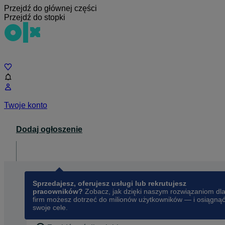
Przejdź do głównej części
Przejdź do stopki
Czat
Twoje konto
Dodaj ogłoszenie
Dla biznesu
opens in a new tab
Sprzedajesz, oferujesz usługi lub rekrutujesz
pracowników?
Zobacz, jak dzięki naszym rozwiązaniom dl
firm możesz dotrzeć do milionów użytkowników — i osiągną
swoje cele.