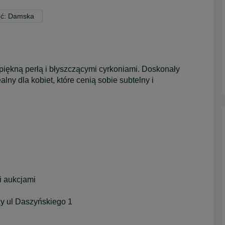
eć: Damska
piękną perłą i błyszczącymi cyrkoniami. Doskonały
lny dla kobiet, które cenią sobie subtelny i
i aukcjami
zy ul Daszyńskiego 1