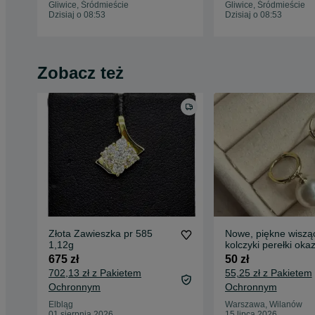
Gliwice, Śródmieście
Gliwice, Śródmieście
Dzisiaj o 08:53
Dzisiaj o 08:53
Zobacz też
Złota Zawieszka pr 585
Nowe, piękne wiszą
1,12g
kolczyki perełki okaz
675 zł
50 zł
702,13 zł z Pakietem
55,25 zł z Pakietem
Ochronnym
Ochronnym
Elbląg
Warszawa, Wilanów
01 sierpnia 2026
15 lipca 2026