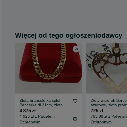
Więcej od tego ogłoszeniodawcy
Złota bransoletka splot
Złoty wisiorek Serce
Pancerka dł.21cm, złoto
ażurowe, złoto prób
próby 585
4 875 zł
725 zł
4 925 zł z Pakietem
753,88 zł z Pakiete
Ochronnym
Ochronnym