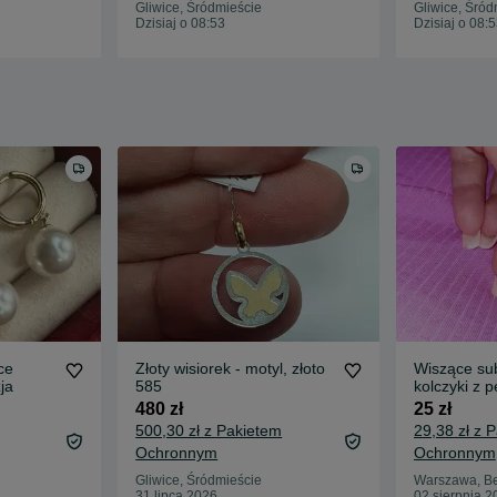
Gliwice, Śródmieście
Gliwice, Śród
Dzisiaj o 08:53
Dzisiaj o 08:
ce
Złoty wisiorek - motyl, złoto
Wiszące su
ja
585
kolczyki z p
480 zł
25 zł
500,30 zł z Pakietem
29,38 zł z 
Ochronnym
Ochronnym
Gliwice, Śródmieście
Warszawa, 
31 lipca 2026
02 sierpnia 2