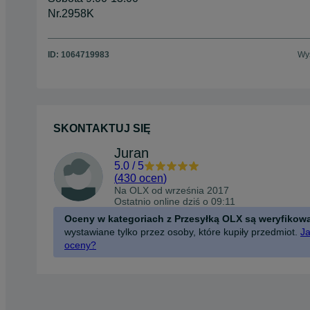
Nr.2958K
ID:
1064719983
Wyś
SKONTAKTUJ SIĘ
Juran
5.0
/
5
(
430 ocen
)
Na OLX od
września 2017
Ostatnio online dziś o 09:11
Oceny w kategoriach z Przesyłką OLX są weryfikow
wystawiane tylko przez osoby, które kupiły przedmiot.
Ja
oceny?