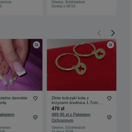
mieście
Gliwice, Śródmieście
Gli
53
Dzisiaj o 08:53
Dzis
btelne damskie
Złote kolczyki koła z
Kli
erłą
krzyżami średnica 1,7cm,
wis
złoto próby 585
c9
470 zł
47,
Pakietem
489,95 zł z Pakietem
53,
Ochronnym
Oc
Bemowo
Gliwice, Śródmieście
Gor
026
31 lipca 2026
14 