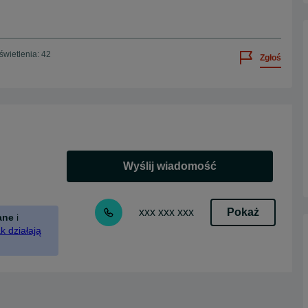
wietlenia: 42
Zgłoś
Wyślij wiadomość
Pokaż
xxx xxx xxx
ane
i
k działają