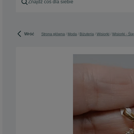
Wróć
Strona główna
Moda
Biżuteria
Wisiorki
Wisiorki - Ślą