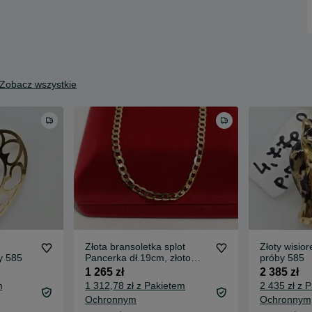
Zobacz wszystkie
Złota bransoletka splot
Złoty wisior
y 585
Pancerka dł.19cm, złoto
próby 585
próby 585
1 265 zł
2 385 zł
m
1 312,78 zł z Pakietem
2 435 zł z 
Ochronnym
Ochronnym