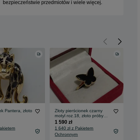
bezpieczeństwie przedmiotów i wiele więcej.
ek Pantera, złoto
Złoty pierścionek czarny
RZł
motyl roz.18, złoto próby
cyr
585
1 590 zł
490
Pakietem
1 640 zł z Pakietem
510
Ochronnym
Oc