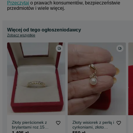
Przeczytaj
 o prawach konsumentów, bezpieczeństwie 
przedmiotów i wiele więcej.
Więcej od tego ogłoszeniodawcy
Zobacz wszystkie
Złoty pierścionek z
Złoty wisiorek z perłą i
brylantami roz.15
cyrkoniami, złoto
złoto próby 585
próby 585