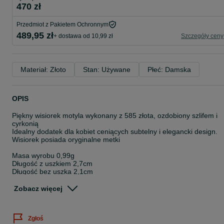
470 zł
Przedmiot z Pakietem Ochronnym
489,95 zł
+ dostawa od 10,99 zł
Szczegóły ceny
Materiał: Złoto
Stan: Używane
Płeć: Damska
OPIS
Piękny wisiorek motyla wykonany z 585 złota, ozdobiony szlifem i
cyrkonią
Idealny dodatek dla kobiet ceniących subtelny i elegancki design.
Wisiorek posiada oryginalne metki
Masa wyrobu 0,99g
Długość z uszkiem 2,7cm
Długość bez uszka 2,1cm
Szerokość 2,8cm
Zobacz więcej
Zachęcamy do zakupu i zapoznania się z pozostałymi aukcjami
Wisiorek dostępny także stacjonarnie w Gliwicach przy ul
Zgłoś
Daszyńskiego 1