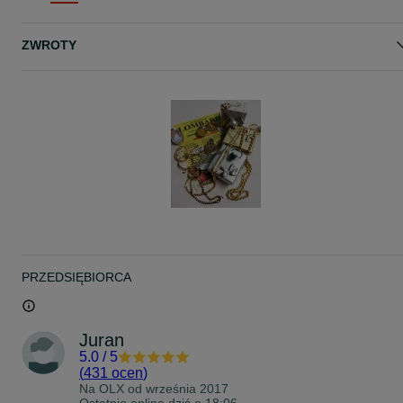
Poniedziałek - piątek 9:00-13:00
Nr.936K
ZWROTY
PRZEDSIĘBIORCA
Juran
5.0
/
5
(
431 ocen
)
Na OLX od
września 2017