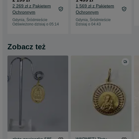
Green/ BAT 100%/
ładowarka
2 269 zł z Pakietem
1 569 zł z Pakietem
Grade A-/ +
Ochronnym
Ochronnym
ładowarka/ gw do
31.01.27
Gdynia, Śródmieście
Gdynia, Śródmieście
Odświeżono dzisiaj o 05:14
Dzisiaj o 04:43
Zobacz też