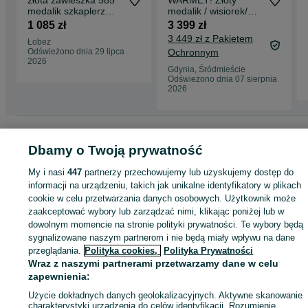
złota zawieszka 585
WARMET! Złoty
medalik szkaplerz
medalik / wisiorek/
2,17 gram 3cm Nowa
Maryjka/ 585/ 4.57
1 085 zł
3 399 zł
WYSYŁKA GRATIS
gram/ 1963-86
3 449 zł z Pakietem
Łobez
Odświeżono dnia 29 lipca
Ochronnym
2026
Gdynia, Śródmieście
Odświeżono dnia 07 sierpnia
2026
Strona główna
Moda
Biżuteria
Wisiorki
Wisiorki - Pomorskie
Wisiorki -
Gdynia
Wisiorki - Śródmieście
Dbamy o Twoją prywatność
My i nasi
447
partnerzy przechowujemy lub uzyskujemy dostęp do
KATEGORIA
informacji na urządzeniu, takich jak unikalne identyfikatory w plikach
cookie w celu przetwarzania danych osobowych. Użytkownik może
zaakceptować wybory lub zarządzać nimi, klikając poniżej lub w
ID:
1005027291
Wyświetlenia: 1
dowolnym momencie na stronie polityki prywatności. Te wybory będą
sygnalizowane naszym partnerom i nie będą miały wpływu na dane
przeglądania.
Polityka cookies,
Polityka Prywatności
Kup
Wraz z naszymi partnerami przetwarzamy dane w celu
zapewnienia:
Użycie dokładnych danych geolokalizacyjnych. Aktywne skanowanie
charakterystyki urządzenia do celów identyfikacji. Rozumienie