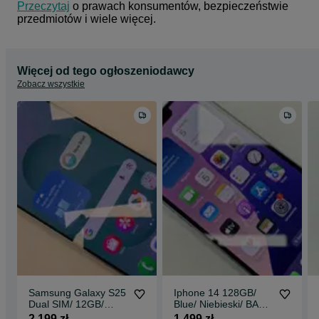
Przeczytaj
 o prawach konsumentów, bezpieczeństwie 
przedmiotów i wiele więcej.
Więcej od tego ogłoszeniodawcy
Zobacz wszystkie
Samsung Galaxy S25
Iphone 14 128GB/
Dual SIM/ 12GB/
Blue/ Niebieski/ BAT
256GB/ Sparkling
86%/ Grade A- +
2 199 zł
1 499 zł