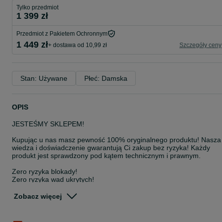
Tylko przedmiot
1 399 zł
Przedmiot z Pakietem Ochronnym
1 449 zł
+ dostawa od 10,99 zł
Szczegóły ceny
Stan: Używane
Płeć: Damska
OPIS
JESTEŚMY SKLEPEM!
Kupując u nas masz pewność 100% oryginalnego produktu! Nasza
wiedza i doświadczenie gwarantują Ci zakup bez ryzyka! Każdy
produkt jest sprawdzony pod kątem technicznym i prawnym.
Zero ryzyka blokady!
Zero ryzyka wad ukrytych!
100% satysfakcji!
Zobacz więcej
WSZYSTKIE SPRZEDAWANE PRODUKTY POCHODZĄ W 100% Z
LEGALNEJ I ZWERYFIKOWANEJ DYSTRYBUCJI!