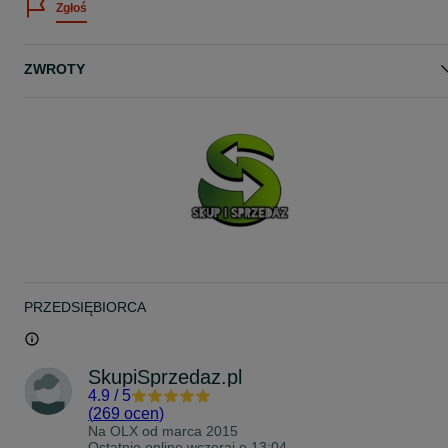
Zgłoś
Zachęcam do zakupu!
Dla firm możliwa faktura VAT marża = 0%!
Odbiór osobisty:
ZWROTY
SKUP I SPRZEDAŻ
ŚWIĘTOJAŃSKA 40
81-372 GDYNIA
(sklep między Pizza Hut a Starbucks)
Pozdrawiam!
Na sprzedaż mamy złoty wisiorek / medalik damski / męski.
Wykonany ze złota próby 585, wyraźnie cechowany:
- WARMET
- Polska
- polska cecha z okresu 1963-86
- urząd probierczy Warszawa
PRZEDSIĘBIORCA
- złoto 585
- lite złoto
średnica - 12.3 mm
SkupiSprzedaz.pl
Wisiorek jest w bardzo dobrym stanie wizualnym.
4.9
/
5
(
269 ocen
)
Złoto 585
Na OLX od
marca 2015
Waga - 1.45 gram
Ostatnio online wczoraj o 13:04