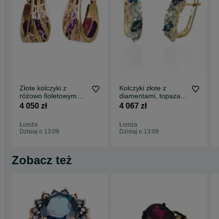
Złote kolczyki z
Kolczyki złote z
różowo fioletowym
diamentami, topazami
dodatkiem, koła
verona GZ21212
4 050 zł
4 067 zł
pr.585 DALL’ACQUA
Łomża
Łomża
Dzisiaj o 13:09
Dzisiaj o 13:09
Zobacz też