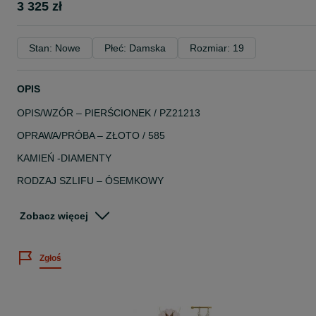
3 325 zł
Stan: Nowe
Płeć: Damska
Rozmiar: 19
OPIS
OPIS/WZÓR – PIERŚCIONEK / PZ21213
OPRAWA/PRÓBA – ZŁOTO / 585
KAMIEŃ -DIAMENTY
RODZAJ SZLIFU – ÓSEMKOWY
LICZBA KAMIENI / MASA – 54 / 0,13 CT
Zobacz więcej
CZYSTOŚĆ / BARWA – S12 / H
INNE KAMIENIE – AMETYST,GRANAT ZIELONY
Zgłoś
LICZBA / MASA – 5 / 0,96 CT
INNE KAMIENIE – CYTRYNY, PERIDOTY