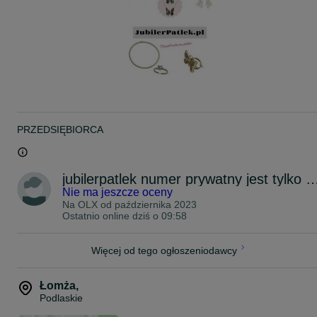
LICZBA / MASA – 4 / 1,7 CT
ROZMIAR: 19
WAGA: 4,85 GR
Brak interesującego rozmiaru? Prosimy o kontakt w celu uzyskania
szczegółowych informacji.
Paczka dodatkowo zawiera:
Opakowanie prezentowe
PRZEDSIĘBIORCA
Dowód zakupu
Certyfikat autentyczności
Jesteśmy oficjalnym partnerem marki VERONA
jubilerpatlek numer prywatny jest ty
Proszę dzwonić w godzinach pracy sklepu 10-18: 86-216-75-16
Nie ma jeszcze oceny
W przypadku wiadomości sms: +48*******10
Na OLX od
października 2023
Stan sklepowy produktu można sprawdzić na stronie jubilerpatlek.p
Ostatnio online dziś o 09:58
Możliwość złożenia zamówienia przez stronę jubilerpatlek.pl lub
przez wiadomość prywatną.
Dostępne opcję wysyłki: paczkomat inpost, inpost kurier, inpost
Więcej od tego ogłoszeniodawcy
kurier za pobraniem
Darmowa wysyłka przy zakupie za min. 300 zł.
Łomża
,
Podlaskie