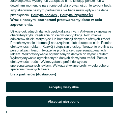
zaakceptować wybory lub zarządzać nimi, klikając poniżej lub w
dowolnym momencie na stronie polityki prywatności. Te wybory będą
sygnalizowane naszym partnerom i nie będą miały wpływu na dane
ID:
1037812878
Wyświetlenia: 
przeglądania.
Polityka cookies,
Polityka Prywatności
Wraz z naszymi partnerami przetwarzamy dane w celu
zapewnienia:
Zadzwoń / SMS
Wyślij wiadomość
Użycie dokładnych danych geolokalizacyjnych. Aktywne skanowanie
charakterystyki urządzenia do celów identyfikacji. Rozumienie
odbiorców dzięki statystyce lub kombinacji danych z różnych źródeł.
Przechowywanie informacji na urządzeniu lub dostęp do nich. Pomiar
efektywności reklam. Rozwój i ulepszanie usług. Tworzenie profili w c
personalizacji treści. Tworzenie profili w celu spersonalizowanych
reklam. Wykorzystywanie ograniczonych danych do wyboru reklam.
Wykorzystywanie ograniczonych danych do wyboru treści. Pomiar
efektywności treści. Wykorzystanie profili do wyboru
spersonalizowanych reklam. Wykorzystywanie profili w celu doboru
spersonalizowanych treści.
Lista partnerów (dostawców)
Akceptuj wszystkie
Akceptuj niezbędne