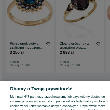
Pierścionek złoty z
Złoty pierścionek z
szafirami i topazem
granatem oraz
Verona 16060
diamentami VERONA
3 256 zł
2 893 zł
PZ21216
Łomża
Łomża
Dzisiaj o 13:08
Dzisiaj o 13:08
Dbamy o Twoją prywatność
Strona główna
Moda
Biżuteria
Pierścionki
Pierścionki - Podlaskie
Pierścionki - Łomża
My i nasi
447
partnerzy przechowujemy lub uzyskujemy dostęp do
informacji na urządzeniu, takich jak unikalne identyfikatory w plikach
cookie w celu przetwarzania danych osobowych. Użytkownik może
KATEGORIA