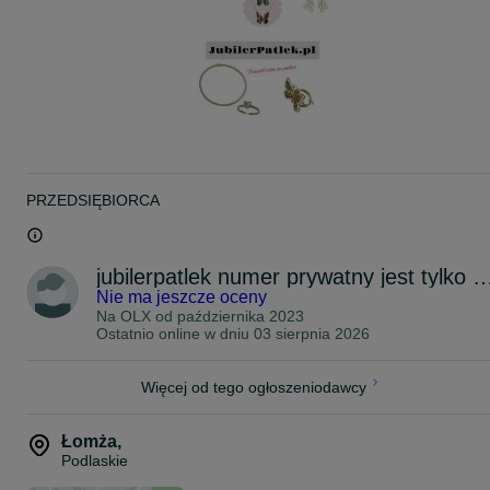
ROZMIAR: 13
WAGA: 2,4 GR
Brak interesującego rozmiaru? Prosimy o kontakt w celu uzyskania
szczegółowych informacji.
Paczka dodatkowo zawiera:
Opakowanie prezentowe
Dowód zakupu
Certyfikat autentyczności
Jesteśmy oficjalnym partnerem marki VERONA
PRZEDSIĘBIORCA
Proszę dzwonić w godzinach pracy sklepu 10-18: 86-216-75-16
W przypadku wiadomości sms: +48*******10
Stan sklepowy produktu można sprawdzić na stronie jubilerpatlek.p
jubilerpatlek numer prywatny jest ty
Możliwość złożenia zamówienia przez stronę jubilerpatlek.pl lub
Nie ma jeszcze oceny
przez wiadomość prywatną.
Dostępne opcję wysyłki: paczkomat inpost, inpost kurier, inpost
Na OLX od
października 2023
kurier za pobraniem
Ostatnio online w dniu 03 sierpnia 2026
Darmowa wysyłka przy zakupie za min. 300 zł.
Więcej od tego ogłoszeniodawcy
Łomża
,
Podlaskie