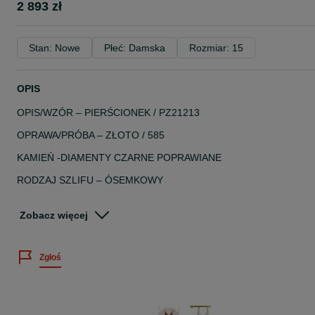
2 893 zł
Stan: Nowe
Płeć: Damska
Rozmiar: 15
OPIS
OPIS/WZÓR – PIERŚCIONEK / PZ21213
OPRAWA/PRÓBA – ZŁOTO / 585
KAMIEŃ -DIAMENTY CZARNE POPRAWIANE
RODZAJ SZLIFU – ÓSEMKOWY
LICZBA KAMIENI / MASA – 38 / 0,11 CT
Zobacz więcej
CZYSTOŚĆ / BARWA – CZARNA POPRAWIANA
INNE KAMIENIE – GRANAT
Zgłoś
LICZBA / MASA – 1 / 2,34 CT