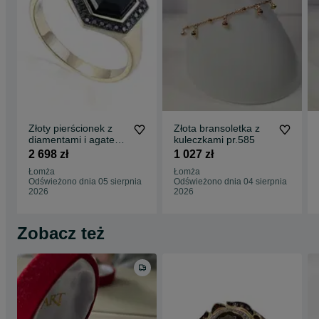
Złoty pierścionek z
Złota bransoletka z
diamentami i agatem
kuleczkami pr.585
ADIAMO R84082 Y
2 698 zł
1 027 zł
BAG
Łomża
Łomża
Odświeżono dnia 05 sierpnia
Odświeżono dnia 04 sierpnia
2026
2026
Zobacz też