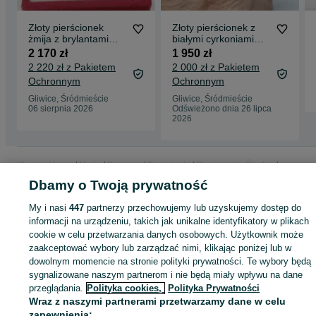
Złoty pierścionek
Złoty pierścionek z
żmija z brylantami
białymi cyrkoniami
roz.13 złoto próby
roz.21 złoto próby
2 170 zł
1 950 zł
333
585
2 220 zł z Pakietem
2 000 zł z Pakietem
Ochronnym
Ochronnym
Gliwice, Śródmieście
Gliwice, Śródmieście
06 sierpnia 2026
Odświeżono dnia 26 lipca
2026
Strona główna
Moda
Biżuteria
Pierścionki
Pierścionki - Śląskie
Pierścionki - Gliwice
Pierścionki - Śródmieście
Dbamy o Twoją prywatność
My i nasi
447
partnerzy przechowujemy lub uzyskujemy dostęp do
KATEGORIA
informacji na urządzeniu, takich jak unikalne identyfikatory w plikach
cookie w celu przetwarzania danych osobowych. Użytkownik może
zaakceptować wybory lub zarządzać nimi, klikając poniżej lub w
ID:
996055415
Wyświetlenia: 2
dowolnym momencie na stronie polityki prywatności. Te wybory będą
sygnalizowane naszym partnerom i nie będą miały wpływu na dane
przeglądania.
Polityka cookies,
Polityka Prywatności
Kup
Wraz z naszymi partnerami przetwarzamy dane w celu
zapewnienia: