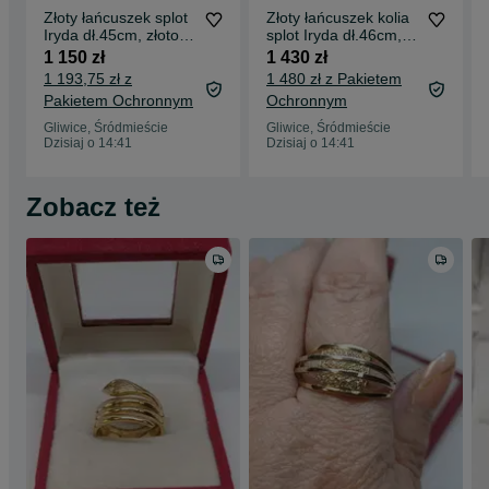
Złoty łańcuszek splot
Złoty łańcuszek kolia
Iryda dł.45cm, złoto
splot Iryda dł.46cm,
próby 585
złoto próby 585
1 150 zł
1 430 zł
1 193,75 zł z
1 480 zł z Pakietem
Pakietem Ochronnym
Ochronnym
Gliwice, Śródmieście
Gliwice, Śródmieście
Dzisiaj o 14:41
Dzisiaj o 14:41
Zobacz też