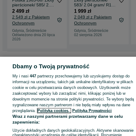
Polska 1963-86! Złoty
Złoty pierścionek/
pierścionek/ 585/ 2.68
583/ 2.04 gram/ R16/
gram/ R15.5/ Korund
Polska/ Korund/
2 499 zł
1 999 zł
1986-96
2 549 zł z Pakietem
2 049 zł z Pakietem
Ochronnym
Ochronnym
Gdynia, Śródmieście
Gdynia, Śródmieście
Odświeżono dnia 20 lipca
02 sierpnia 2026
2026
Strona główna
Moda
Biżuteria
Pierścionki
Pierścionki - Pomorskie
Pierścionki - Gdynia
Pierścionki - Śródmieście
Dbamy o Twoją prywatność
My i nasi
447
partnerzy przechowujemy lub uzyskujemy dostęp do
KATEGORIA
informacji na urządzeniu, takich jak unikalne identyfikatory w plikach
cookie w celu przetwarzania danych osobowych. Użytkownik może
zaakceptować wybory lub zarządzać nimi, klikając poniżej lub w
ID:
1011364347
Wyświetlenia: 
dowolnym momencie na stronie polityki prywatności. Te wybory będą
sygnalizowane naszym partnerom i nie będą miały wpływu na dane
przeglądania.
Polityka cookies,
Polityka Prywatności
Kup
Wraz z naszymi partnerami przetwarzamy dane w celu
zapewnienia:
Użycie dokładnych danych geolokalizacyjnych. Aktywne skanowanie
charakterystyki urządzenia do celów identyfikacji. Rozumienie