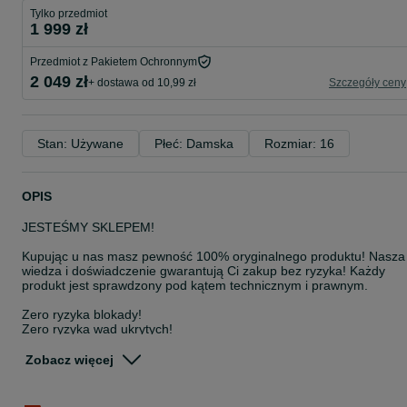
Tylko przedmiot
1 999 zł
Przedmiot z Pakietem Ochronnym
2 049 zł
+ dostawa od 10,99 zł
Szczegóły ceny
Stan: Używane
Płeć: Damska
Rozmiar: 16
OPIS
JESTEŚMY SKLEPEM!
Kupując u nas masz pewność 100% oryginalnego produktu! Nasza
wiedza i doświadczenie gwarantują Ci zakup bez ryzyka! Każdy
produkt jest sprawdzony pod kątem technicznym i prawnym.
Zero ryzyka blokady!
Zero ryzyka wad ukrytych!
100% satysfakcji!
Zobacz więcej
WSZYSTKIE SPRZEDAWANE PRODUKTY POCHODZĄ W 100% Z
LEGALNEJ I ZWERYFIKOWANEJ DYSTRYBUCJI!