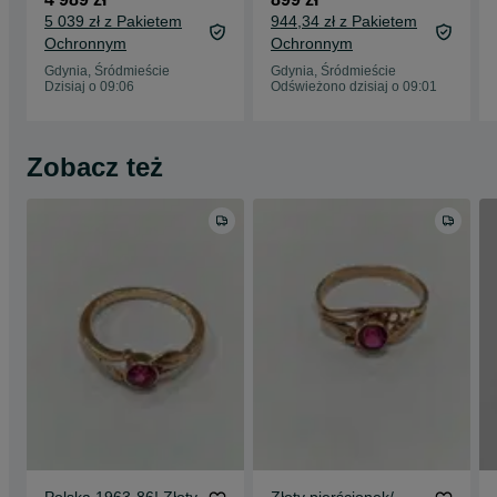
Pancerka/ Anglia XX
2666Mhz DDR4 /
5 039 zł z Pakietem
944,34 zł z Pakietem
wiek/ pełna
UHD Graphics /
Ochronnym
Ochronnym
256GB M2 / 14' FHD
TFT IPS / Grade A- /
Gdynia, Śródmieście
Gdynia, Śródmieście
Gwarancja 12
Dzisiaj o 09:06
Odświeżono dzisiaj o 09:01
miesięcy
Zobacz też