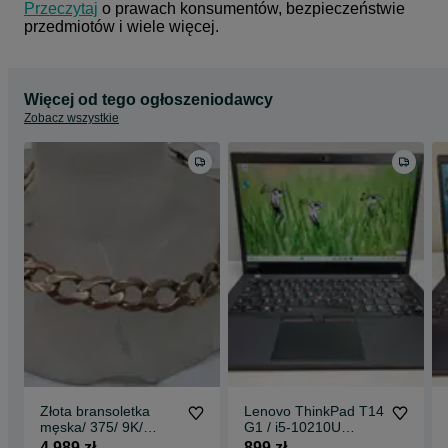
Przeczytaj
 o prawach konsumentów, bezpieczeństwie 
przedmiotów i wiele więcej.
Więcej od tego ogłoszeniodawcy
Zobacz wszystkie
Złota bransoletka
Lenovo ThinkPad T14
męska/ 375/ 9K/
G1 / i5-10210U
19.96 gram/ 24cm/
1.60GHz / 16GB
4 989 zł
899 zł