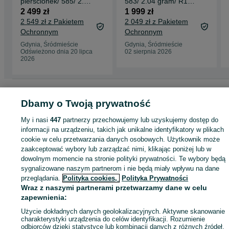
pierścionek/ 585/ 2.68
583/ 2.04 gram/ R16/
gram/ R15.5/ Korund
Polska/ Korund/
2 499 zł
1 999 zł
1986-96
2 549 zł z Pakietem
2 049 zł z Pakietem
Ochronnym
Ochronnym
Gdynia, Śródmieście
Gdynia, Śródmieście
Odświeżono dnia 20 lipca
02 sierpnia 2026
2026
Strona główna
Moda
Biżuteria
Pierścionki
Pierścionki - Pomorskie
Pierścionki - Gdynia
Dbamy o Twoją prywatność
Pierścionki - Śródmieście
My i nasi
447
partnerzy przechowujemy lub uzyskujemy dostęp do
KATEGORIA
informacji na urządzeniu, takich jak unikalne identyfikatory w plikach
cookie w celu przetwarzania danych osobowych. Użytkownik może
zaakceptować wybory lub zarządzać nimi, klikając poniżej lub w
ID:
1011364347
Wyświetlenia: 
dowolnym momencie na stronie polityki prywatności. Te wybory będą
sygnalizowane naszym partnerom i nie będą miały wpływu na dane
przeglądania.
Polityka cookies,
Polityka Prywatności
Kup
Wraz z naszymi partnerami przetwarzamy dane w celu
zapewnienia:
Użycie dokładnych danych geolokalizacyjnych. Aktywne skanowanie
charakterystyki urządzenia do celów identyfikacji. Rozumienie
odbiorców dzięki statystyce lub kombinacji danych z różnych źródeł.