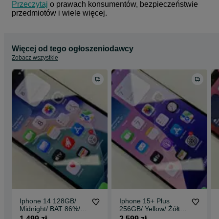
Przeczytaj
 o prawach konsumentów, bezpieczeństwie 
przedmiotów i wiele więcej.
Więcej od tego ogłoszeniodawcy
Zobacz wszystkie
Iphone 14 128GB/
Iphone 15+ Plus
Midnight/ BAT 86%/
256GB/ Yellow/ Żółty/
Grade A- +
Bateria 90%/ Grade A
1 499 zł
2 599 zł