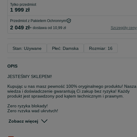
Tylko przedmiot
1 999 zł
Przedmiot z Pakietem Ochronnym
2 049 zł
+ dostawa od 10,99 zł
Szczegóły ceny
Stan: Używane
Płeć: Damska
Rozmiar: 16
OPIS
JESTEŚMY SKLEPEM!
Kupując u nas masz pewność 100% oryginalnego produktu! Nasza
wiedza i doświadczenie gwarantują Ci zakup bez ryzyka! Każdy
produkt jest sprawdzony pod kątem technicznym i prawnym.
Zero ryzyka blokady!
Zero ryzyka wad ukrytych!
100% satysfakcji!
Zobacz więcej
WSZYSTKIE SPRZEDAWANE PRODUKTY POCHODZĄ W 100% Z
LEGALNEJ I ZWERYFIKOWANEJ DYSTRYBUCJI!