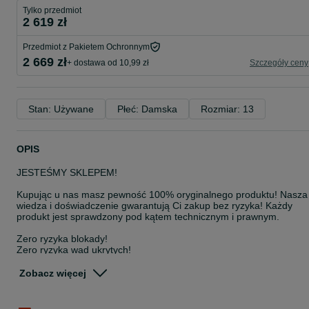
Tylko przedmiot
2 619 zł
Przedmiot z Pakietem Ochronnym
2 669 zł
+ dostawa od 10,99 zł
Szczegóły ceny
Stan: Używane
Płeć: Damska
Rozmiar: 13
OPIS
JESTEŚMY SKLEPEM!
Kupując u nas masz pewność 100% oryginalnego produktu! Nasza
wiedza i doświadczenie gwarantują Ci zakup bez ryzyka! Każdy
produkt jest sprawdzony pod kątem technicznym i prawnym.
Zero ryzyka blokady!
Zero ryzyka wad ukrytych!
100% satysfakcji!
Zobacz więcej
WSZYSTKIE SPRZEDAWANE PRODUKTY POCHODZĄ W 100% Z
LEGALNEJ I ZWERYFIKOWANEJ DYSTRYBUCJI!