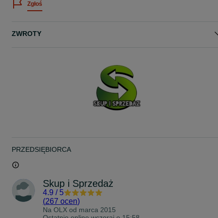
Zgłoś
Zachęcam do zakupu!
Dla firm możliwa faktura VAT marża = 0%!
Odbiór osobisty:
ZWROTY
SKUP I SPRZEDAŻ
ŚWIĘTOJAŃSKA 40
81-372 GDYNIA
(sklep między Pizza Hut a Starbucks)
Pozdrawiam!
Na sprzedaż mamy piękny złoty pierścionek damski! Wykonany w
całości ze złota próby 750, wyraźnie cechowany:
- ZSRR
- okres od 1958 roku
- urząd probierczy Moskwa
- żółte złoto
PRZEDSIĘBIORCA
- oprawa kamieni w białym złocie
- złoto 750
- praca ręczna
- 6x diament w szlifie brylantowym o pojedynczej masie ~~ 0.02 CT
Skup i Sprzedaż
SUMA ~~ 0.12 CT
4.9
/
5
szerokość części ozdobnej - 9.5 mm
(
267 ocen
)
wysokość - 4.5 mm
Na OLX od
marca 2015
Ostatnio online wczoraj o 15:58