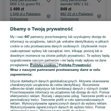
Złoty pierścionek/
Złoty pierścionek
583/ 1.51 gram/ R13/
damski/ 585/ 1.52
Imago Artis/ 1986-96/
gram/ R15/ DIA 0.04
1 499 zł
849 zł
Kraków
CT
1 549 zł z Pakietem
882,22 zł z Pakietem
Ochronnym
Ochronnym
Gdynia, Śródmieście
Gdynia, Śródmieście
Dbamy o Twoją prywatność
02 sierpnia 2026
19 lipca 2026
My i nasi
447
partnerzy przechowujemy lub uzyskujemy dostęp do
informacji na urządzeniu, takich jak unikalne identyfikatory w plikach
cookie w celu przetwarzania danych osobowych. Użytkownik może
Strona główna
Moda
Biżuteria
Pierścionki
Pierścionki - Pomorskie
zaakceptować wybory lub zarządzać nimi, klikając poniżej lub w
Pierścionki - Gdynia
Pierścionki - Śródmieście
dowolnym momencie na stronie polityki prywatności. Te wybory będą
sygnalizowane naszym partnerom i nie będą miały wpływu na dane
przeglądania.
Polityka cookies,
Polityka Prywatności
KATEGORIA
Wraz z naszymi partnerami przetwarzamy dane w celu
zapewnienia:
ID:
900895102
Wyświetlenia: 1
Użycie dokładnych danych geolokalizacyjnych. Aktywne skanowanie
charakterystyki urządzenia do celów identyfikacji. Rozumienie
odbiorców dzięki statystyce lub kombinacji danych z różnych źródeł.
Kup
Przechowywanie informacji na urządzeniu lub dostęp do nich. Pomiar
efektywności reklam. Rozwój i ulepszanie usług. Tworzenie profili w c
personalizacji treści. Tworzenie profili w celu spersonalizowanych
reklam. Wykorzystywanie ograniczonych danych do wyboru reklam.
Wykorzystywanie ograniczonych danych do wyboru treści. Pomiar
efektywności treści. Wykorzystanie profili do wyboru