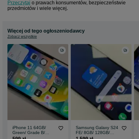
Przeczytaj
 o prawach konsumentów, bezpieczeństwie 
przedmiotów i wiele więcej.
Więcej od tego ogłoszeniodawcy
Zobacz wszystkie
iPhone 11 64GB/
Samsung Galaxy S24
Green/ Grade B/
FE/ 8GB/ 128GB/
bateria 84%/
Graphite/ Grade A/
599 zł
1 599 zł