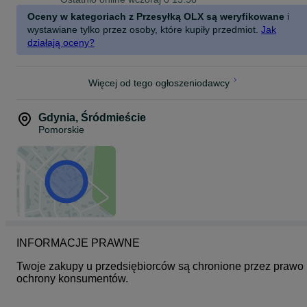
Pierścionek jest w bardzo dobrym stanie wizualnym.
Oceny w kategoriach z Przesyłką OLX są weryfikowane
i
Złoto 750
wystawiane tylko przez osoby, które kupiły przedmiot.
Jak
Waga - 4.01 gram
działają oceny?
Rozmiar 13.5
Więcej od tego ogłoszeniodawcy
Gdynia
,
Śródmieście
Pomorskie
INFORMACJE PRAWNE
Twoje zakupy u przedsiębiorców są chronione przez prawo 
ochrony konsumentów.