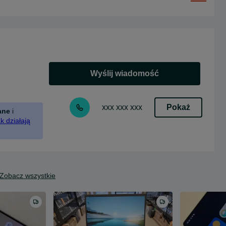
Wyślij wiadomość
Pokaż
xxx xxx xxx
ane
i
k działają
Zobacz wszystkie