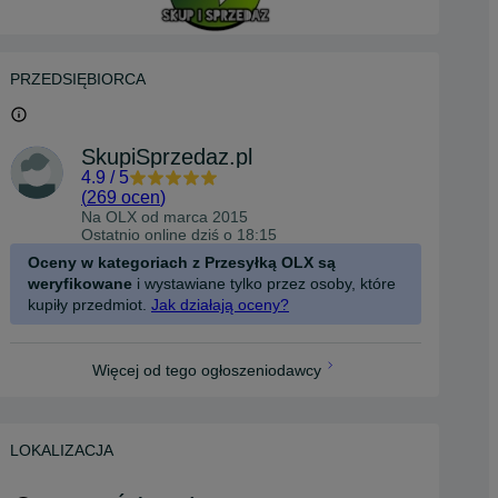
PRZEDSIĘBIORCA
SkupiSprzedaz.pl
4.9
/
5
(
269 ocen
)
Na OLX od
marca 2015
Ostatnio online dziś o 18:15
Oceny w kategoriach z Przesyłką OLX są
weryfikowane
i wystawiane tylko przez osoby, które
kupiły przedmiot.
Jak działają oceny?
Więcej od tego ogłoszeniodawcy
LOKALIZACJA