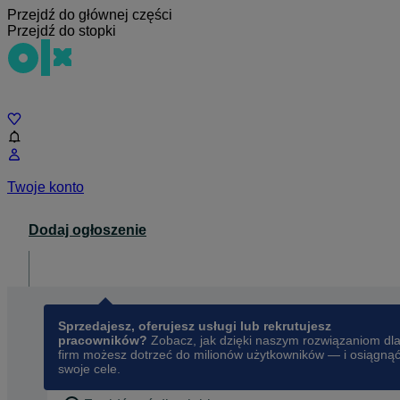
Przejdź do głównej części
Przejdź do stopki
Czat
Twoje konto
Dodaj ogłoszenie
Dla biznesu
opens in a new tab
Sprzedajesz, oferujesz usługi lub rekrutujesz
pracowników?
Zobacz, jak dzięki naszym rozwiązaniom dl
firm możesz dotrzeć do milionów użytkowników — i osiągną
swoje cele.