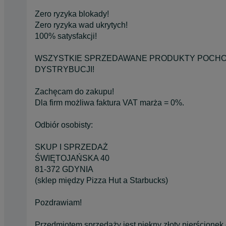
Zero ryzyka blokady!
Zero ryzyka wad ukrytych!
100% satysfakcji!
WSZYSTKIE SPRZEDAWANE PRODUKTY POCHOD
DYSTRYBUCJI!
Zachęcam do zakupu!
Dla firm możliwa faktura VAT marża = 0%.
Odbiór osobisty:
SKUP I SPRZEDAŻ
ŚWIĘTOJAŃSKA 40
81-372 GDYNIA
(sklep między Pizza Hut a Starbucks)
Pozdrawiam!
Przedmiotem sprzedaży jest piękny złoty pierścionek