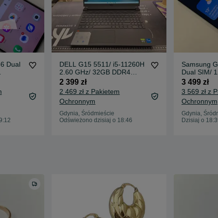
6 Dual
DELL G15 5511/ i5-11260H
Samsung Ga
2.60 GHz/ 32GB DDR4
Dual SIM/ 
 Grade
3200 MHz/ 512GB M2/ RTX
Titanium Si
2 399 zł
3 499 zł
 gw od
3050 4GB/ W11/ 15.6" FHD
A-/ BAT 100
m
2 469 zł z Pakietem
3 569 zł z 
120 HZ/ Gwarancja
ładowarka/
Ochronnym
Ochronnym
Gdynia, Śródmieście
Gdynia, Śród
9:12
Odświeżono dzisiaj o 18:46
Dzisiaj o 18: