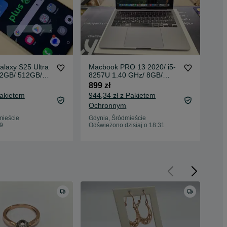
laxy S25 Ultra
Macbook PRO 13 2020/ i5-
Ma
12GB/ 512GB/
8257U 1.40 GHz/ 8GB/
M1
lverblue/ Grade
512GB/ 215 cykli/ CZYTAJ
Gra
899 zł
2 4
%/ 5.02.25 +
UWAŻNIE OPIS
Pakietem
944,34 zł z Pakietem
2 5
 BEZ RAT
Ochronnym
Oc
mieście
Gdynia, Śródmieście
Gdy
39
Odświeżono dzisiaj o 18:31
Odś