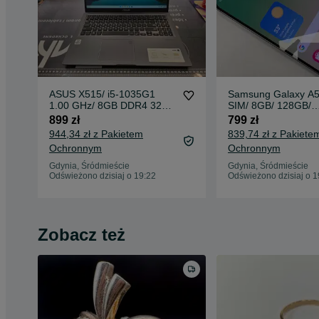
ASUS X515/ i5-1035G1
Samsung Galaxy A5
1.00 GHz/ 8GB DDR4 3200
SIM/ 8GB/ 128GB/
MHz/ 512GB M2/ Intel UHD/
Awesome Graphite/
899 zł
799 zł
15.6" FHD/ Gwarancja
C / technicznie OK/
944,34 zł z Pakietem
839,74 zł z Pakiete
10.09.2025
Ochronnym
Ochronnym
Gdynia, Śródmieście
Gdynia, Śródmieście
Odświeżono dzisiaj o 19:22
Odświeżono dzisiaj o 1
Zobacz też