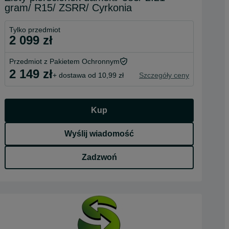
gram/ R15/ ZSRR/ Cyrkonia
Tylko przedmiot
2 099 zł
Przedmiot z Pakietem Ochronnym
2 149 zł
+ dostawa od 10,99 zł
Szczegóły ceny
Kup
Wyślij wiadomość
Zadzwoń