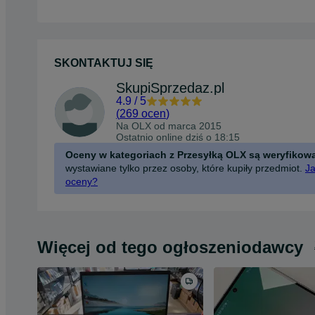
SKONTAKTUJ SIĘ
SkupiSprzedaz.pl
4.9
/
5
(
269 ocen
)
Na OLX od
marca 2015
Ostatnio online dziś o 18:15
Oceny w kategoriach z Przesyłką OLX są weryfikow
wystawiane tylko przez osoby, które kupiły przedmiot.
Ja
oceny?
Więcej od tego ogłoszeniodawcy