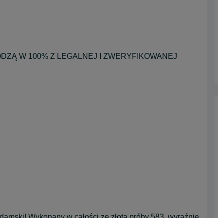
ZĄ W 100% Z LEGALNEJ I ZWERYFIKOWANEJ
 damski! Wykonany w całości ze złota próby 583, wyraźnie