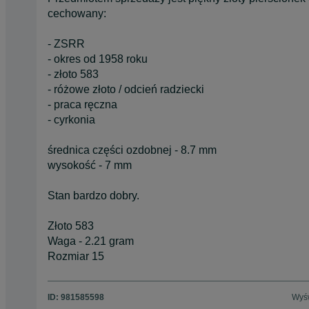
cechowany:
- ZSRR
- okres od 1958 roku
- złoto 583
- różowe złoto / odcień radziecki
- praca ręczna
- cyrkonia
średnica części ozdobnej - 8.7 mm
wysokość - 7 mm
Stan bardzo dobry.
Złoto 583
Waga - 2.21 gram
Rozmiar 15
ID:
981585598
Wyśw