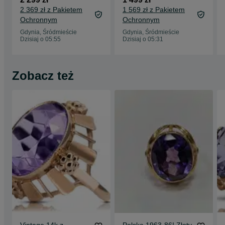
Lavender/ Grade A-/
ładowarka/
2 369 zł z Pakietem
1 569 zł z Pakietem
+ ładowarka/ GW 12
Gwarancja
Ochronnym
Ochronnym
MSC
Gdynia, Śródmieście
Gdynia, Śródmieście
Dzisiaj o 05:55
Dzisiaj o 05:31
Zobacz też