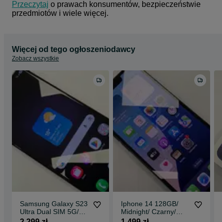
Przeczytaj
 o prawach konsumentów, bezpieczeństwie 
przedmiotów i wiele więcej.
Więcej od tego ogłoszeniodawcy
Zobacz wszystkie
Samsung Galaxy S23
Iphone 14 128GB/
Ultra Dual SIM 5G/
Midnight/ Czarny/
12GB/ 512GB/
BAT 87%/ Grade A +
2 299 zł
1 499 zł