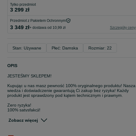
Tylko przedmiot
3 299 zł
Przedmiot z Pakietem Ochronnym
3 349 zł
+ dostawa od 10,99 zł
Szczegóły ceny
Stan: Używane
Płeć: Damska
Rozmiar: 22
OPIS
JESTEŚMY SKLEPEM!
Kupując u nas masz pewność 100% oryginalnego produktu! Nasza
wiedza i doświadczenie gwarantują Ci zakup bez ryzyka! Każdy
produkt jest sprawdzony pod kątem technicznym i prawnym.
Zero ryzyka!
100% satysfakcji!
WSZYSTKIE SPRZEDAWANE PRODUKTY POCHODZĄ W 100% Z
Zobacz więcej
LEGALNEJ I ZWERYFIKOWANEJ DYSTRYBUCJI!
Zachęcam do zakupu!