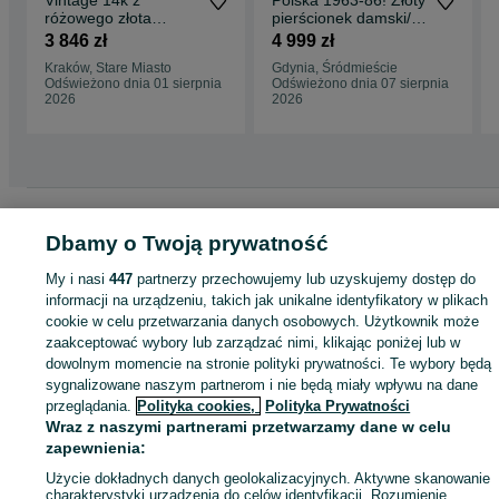
Vintage 14k z
Polska 1963-86! Złoty
różowego złota
pierścionek damski/
Aleksandryt
585/ 9.88 gram/ R16
3 846 zł
4 999 zł
Pierścionek vrc043r
Kraków, Stare Miasto
Gdynia, Śródmieście
Kraków biżuteria Art
Odświeżono dnia 01 sierpnia
Odświeżono dnia 07 sierpnia
Deco
2026
2026
Strona główna
Moda
Biżuteria
Pierścionki
Pierścionki - Pomorskie
Pierścionki - Gdynia
Pierścionki - Śródmieście
Dbamy o Twoją prywatność
My i nasi
447
partnerzy przechowujemy lub uzyskujemy dostęp do
KATEGORIA
informacji na urządzeniu, takich jak unikalne identyfikatory w plikach
cookie w celu przetwarzania danych osobowych. Użytkownik może
zaakceptować wybory lub zarządzać nimi, klikając poniżej lub w
ID:
803654414
Wyświetlenia: 3
dowolnym momencie na stronie polityki prywatności. Te wybory będą
sygnalizowane naszym partnerom i nie będą miały wpływu na dane
przeglądania.
Polityka cookies,
Polityka Prywatności
Kup
Wraz z naszymi partnerami przetwarzamy dane w celu
zapewnienia:
Użycie dokładnych danych geolokalizacyjnych. Aktywne skanowanie
charakterystyki urządzenia do celów identyfikacji. Rozumienie