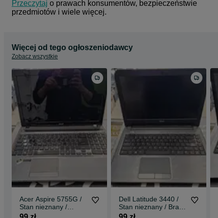
Przeczytaj
 o prawach konsumentów, bezpieczeństwie 
przedmiotów i wiele więcej.
Więcej od tego ogłoszeniodawcy
Zobacz wszystkie
Acer Aspire 5755G /
Dell Latitude 3440 /
Stan nieznany /
Stan nieznany / Brak
Grade C / Brak
zasilacza / czytaj opis
99 zł
99 zł