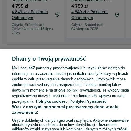
585/ 8.50 gram/ R15/
pierścionek/ 585/ 8.60
Piasek Pustyni/
gram/ R16/ Piasek
4 799 zł
4 799 zł
Polska 1963-86
Pustyni
4 849 zł z Pakietem
4 849 zł z Pakietem
Ochronnym
Ochronnym
Gdynia, Śródmieście
Gdynia, Śródmieście
Odświeżono dnia 16 lipca
04 sierpnia 2026
2026
Strona główna
Moda
Biżuteria
Pierścionki
Pierścionki - Pomorskie
Pierścionki - Gdynia
Dbamy o Twoją prywatność
Pierścionki - Śródmieście
My i nasi
447
partnerzy przechowujemy lub uzyskujemy dostęp do
KATEGORIA
informacji na urządzeniu, takich jak unikalne identyfikatory w plikach
cookie w celu przetwarzania danych osobowych. Użytkownik może
zaakceptować wybory lub zarządzać nimi, klikając poniżej lub w
ID:
1023933364
Wyświetlenia: 
dowolnym momencie na stronie polityki prywatności. Te wybory będą
sygnalizowane naszym partnerom i nie będą miały wpływu na dane
przeglądania.
Polityka cookies,
Polityka Prywatności
Kup
Wraz z naszymi partnerami przetwarzamy dane w celu
zapewnienia:
Użycie dokładnych danych geolokalizacyjnych. Aktywne skanowanie
charakterystyki urządzenia do celów identyfikacji. Rozumienie
odbiorców dzięki statystyce lub kombinacji danych z różnych źródeł.