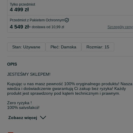
Tylko przedmiot
4 499 zł
Przedmiot z Pakietem Ochronnym
4 549 zł
+ dostawa od 10,99 zł
Szczegóły ceny
Stan: Używane
Płeć: Damska
Rozmiar: 15
OPIS
JESTEŚMY SKLEPEM!
Kupując u nas masz pewność 100% oryginalnego produktu! Nasza
wiedza i doświadczenie gwarantują Ci zakup bez ryzyka! Każdy
produkt jest sprawdzony pod kątem technicznym i prawnym.
Zero ryzyka !
100% satysfakcji!
WSZYSTKIE SPRZEDAWANE PRODUKTY POCHODZĄ W 100% Z
Zobacz więcej
LEGALNEJ I ZWERYFIKOWANEJ DYSTRYBUCJI!
Zachęcam do zakupu!