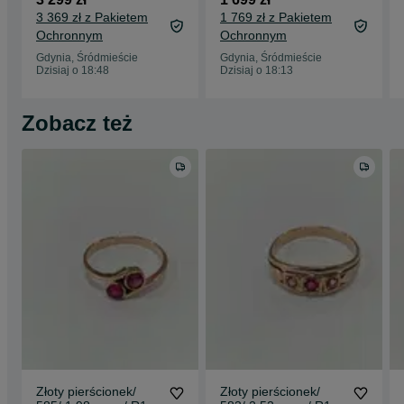
Black/ BAT 100%/
ładowarka
3 369 zł z Pakietem
1 769 zł z Pakietem
Grade A/ +
Ochronnym
Ochronnym
ładowarka/
17.04.2026!
Gdynia, Śródmieście
Gdynia, Śródmieście
Dzisiaj o 18:48
Dzisiaj o 18:13
Zobacz też
Złoty pierścionek/
Złoty pierścionek/