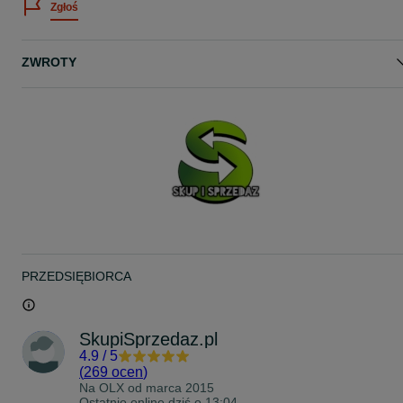
Zgłoś
Zachęcam do zakupu!
Dla firm możliwa faktura VAT marża = 0%.
Odbiór osobisty:
ZWROTY
SKUP I SPRZEDAŻ
ŚWIĘTOJAŃSKA 40
81-372 GDYNIA
(sklep między Pizza Hut a Starbucks)
Pozdrawiam!
Przedmiotem sprzedaży jest piękny złoty pierścionek damski!
Wykonany w całości ze złota próby 585, wyraźnie cechowany:
- WARMET
- Polska
- polska cecha z okresu 1963-86
- urząd probierczy Warszawa
PRZEDSIĘBIORCA
- złoto 585
- żółte złoto
- praca ręczna
- 3x Korund - rubin syntetyczny o średnicy 3.7 mm każdy
SkupiSprzedaz.pl
szerokość części ozdobnej - 11.9 mm
4.9
/
5
wysokość - 4.6 mm
(
269 ocen
)
Na OLX od
marca 2015
Stan bardzo dobry.
Ostatnio online dziś o 13:04