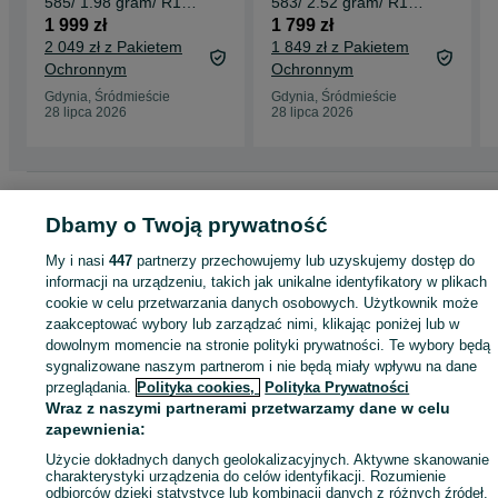
585/ 1.98 gram/ R17/
583/ 2.52 gram/ R19/
Korund/ Polska 1963-
3x Korund/ XX wiek
1 999 zł
1 799 zł
86
2 049 zł z Pakietem
1 849 zł z Pakietem
Ochronnym
Ochronnym
Gdynia, Śródmieście
Gdynia, Śródmieście
28 lipca 2026
28 lipca 2026
Strona główna
Moda
Biżuteria
Pierścionki
Pierścionki - Pomorskie
Pierścionki - Gdynia
Dbamy o Twoją prywatność
Pierścionki - Śródmieście
My i nasi
447
partnerzy przechowujemy lub uzyskujemy dostęp do
KATEGORIA
informacji na urządzeniu, takich jak unikalne identyfikatory w plikach
cookie w celu przetwarzania danych osobowych. Użytkownik może
zaakceptować wybory lub zarządzać nimi, klikając poniżej lub w
ID:
981135949
Wyświetlenia: 1
dowolnym momencie na stronie polityki prywatności. Te wybory będą
sygnalizowane naszym partnerom i nie będą miały wpływu na dane
przeglądania.
Polityka cookies,
Polityka Prywatności
Kup
Wraz z naszymi partnerami przetwarzamy dane w celu
zapewnienia:
Użycie dokładnych danych geolokalizacyjnych. Aktywne skanowanie
charakterystyki urządzenia do celów identyfikacji. Rozumienie
odbiorców dzięki statystyce lub kombinacji danych z różnych źródeł.