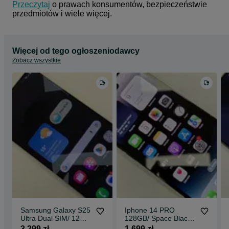
Przeczytaj
 o prawach konsumentów, bezpieczeństwie 
przedmiotów i wiele więcej.
Więcej od tego ogłoszeniodawcy
Zobacz wszystkie
Samsung Galaxy S25
Iphone 14 PRO
Ultra Dual SIM/ 12GB/
128GB/ Space Black/
256GB/ Titanium
BAT 77%/ Grade A-/ +
3 299 zł
1 699 zł