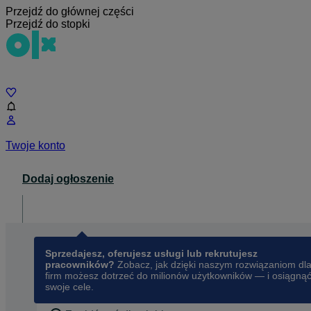
Przejdź do głównej części
Przejdź do stopki
Czat
Twoje konto
Dodaj ogłoszenie
Dla biznesu
opens in a new tab
Sprzedajesz, oferujesz usługi lub rekrutujesz
pracowników?
Zobacz, jak dzięki naszym rozwiązaniom dl
firm możesz dotrzeć do milionów użytkowników — i osiągną
swoje cele.