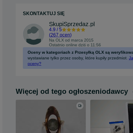
SKONTAKTUJ SIĘ
SkupiSprzedaz.pl
4.9
/
5
(
267 ocen
)
Na OLX od
marca 2015
Ostatnio online dziś o 11:56
Oceny w kategoriach z Przesyłką OLX są weryfikow
wystawiane tylko przez osoby, które kupiły przedmiot.
Ja
oceny?
Więcej od tego ogłoszeniodawcy