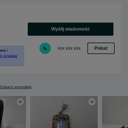
Wyślij wiadomość
Pokaż
xxx xxx xxx
ane
i
k działają
Zobacz wszystkie