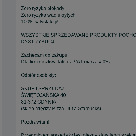
Zero ryzyka blokady!
Zero ryzyka wad ukrytych!
100% satysfakcji!
WSZYSTKIE SPRZEDAWANE PRODUKTY POCHOD
DYSTRYBUCJI!
Zachęcam do zakupu!
Dla firm możliwa faktura VAT marża = 0%.
Odbiór osobisty:
SKUP I SPRZEDAŻ
ŚWIĘTOJAŃSKA 40
81-372 GDYNIA
(sklep między Pizza Hut a Starbucks)
Pozdrawiam!
Przedmiotem sprzedaży jest piękny złoty łańcuszek m