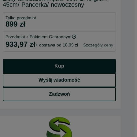
45cm/ Pancerka/ nowoczesny
Tylko przedmiot
899 zł
Przedmiot z Pakietem Ochronnym
933,97 zł
+ dostawa od 10,99 zł
Szczegóły ceny
Kup
Wyślij wiadomość
Zadzwoń