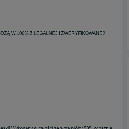
ZĄ W 100% Z LEGALNEJ I ZWERYFIKOWANEJ
ęski! Wykonany w całości ze złota próby 585, wyraźnie