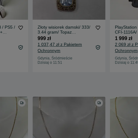
 / PS5 /
Złoty wisiorek damski/ 333/
PlayStation
 +
3.44 gram/ Topaz
CFI-1116A/ 
- / +
syntetyczny/ Niemcy/ XX
Podstawka /
999 zł
1 999 zł
2 MSC /
wiek
okablowani
1 037,47 zł z Pakietem
2 069 zł z 
Grade A
Ochronnym
Ochronnym
Gdynia, Śródmieście
Gdynia, Śród
Dzisiaj o 11:51
Dzisiaj o 11:4