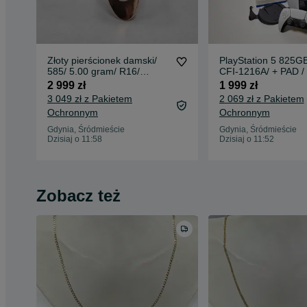
Złoty pierścionek damski/
PlayStation 5 825GB
585/ 5.00 gram/ R16/
CFI-1216A/ + PAD /
Kraków 1963-86/ praca
Podstawka / Grade A
2 999 zł
1 999 zł
ręczna/ Spinel syntetyczny
okablowanie / GW 1
3 049 zł z Pakietem
2 069 zł z Pakietem
Grade A-
Ochronnym
Ochronnym
Gdynia, Śródmieście
Gdynia, Śródmieście
Dzisiaj o 11:58
Dzisiaj o 11:52
Zobacz też