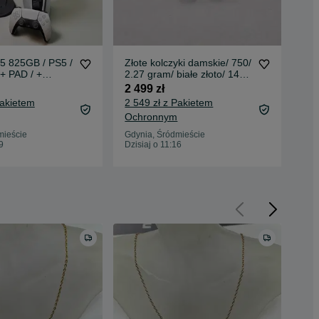
 5 825GB / PS5 /
Złote kolczyki damskie/ 750/
Zło
+ PAD / +
2.27 gram/ białe złoto/ 14x
3.3
 Grade A / +
DIA/ XX wiek/ sztyft
sza
2 499 zł
3 4
e / GW 12 MSC /
pra
Pakietem
2 549 zł z Pakietem
3 5
Ochronnym
Oc
mieście
Gdynia, Śródmieście
Gdy
9
Dzisiaj o 11:16
Dzis