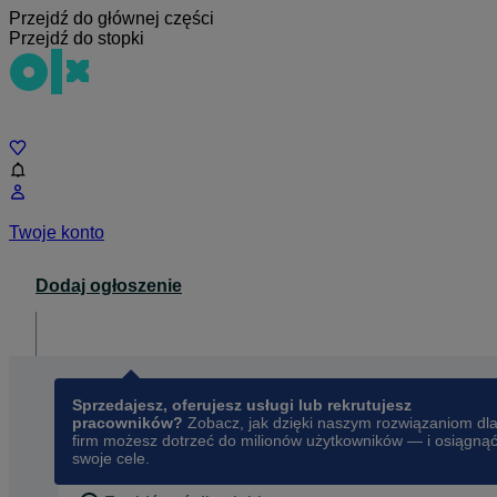
Przejdź do głównej części
Przejdź do stopki
Czat
Twoje konto
Dodaj ogłoszenie
Dla biznesu
opens in a new tab
Sprzedajesz, oferujesz usługi lub rekrutujesz
pracowników?
Zobacz, jak dzięki naszym rozwiązaniom dl
firm możesz dotrzeć do milionów użytkowników — i osiągną
swoje cele.