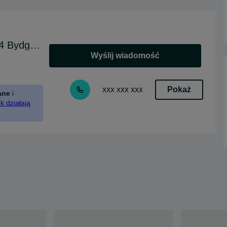
Diamentowy Blask ul. Gajowa 44 Bydgoszcz
Wyślij wiadomość
Pokaż
xxx xxx xxx
ane
i
k działają