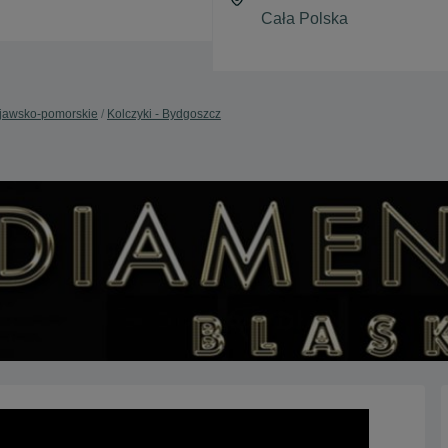
ujawsko-pomorskie
Kolczyki - Bydgoszcz