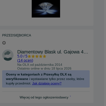
PRZEDSIĘBIORCA
Diamentowy Blask ul. Gajowa 44 Bydgoszcz
5.0
/
5
(
14 ocen
)
Na OLX od
października 2014
Ostatnio online w dniu 18 lipca 2026
Oceny w kategoriach z Przesyłką OLX są
weryfikowane
i wystawiane tylko przez osoby, które
kupiły przedmiot.
Jak działają oceny?
Więcej od tego ogłoszeniodawcy