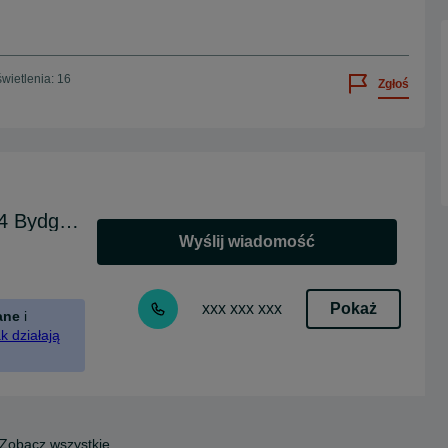
wietlenia: 16
Zgłoś
Diamentowy Blask ul. Gajowa 44 Bydgoszcz
Wyślij wiadomość
Pokaż
xxx xxx xxx
ane
i
k działają
Zobacz wszystkie