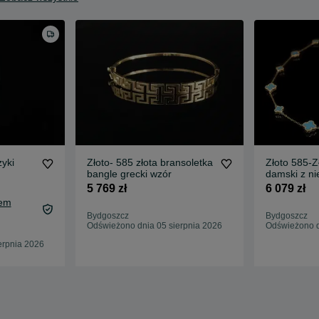
zyki
Złoto- 585 złota bransoletka
Złoto 585-Z
bangle grecki wzór
damski z ni
koniczynka
5 769 zł
6 079 zł
tem
Bydgoszcz
Bydgoszcz
Odświeżono dnia 05 sierpnia 2026
Odświeżono d
erpnia 2026