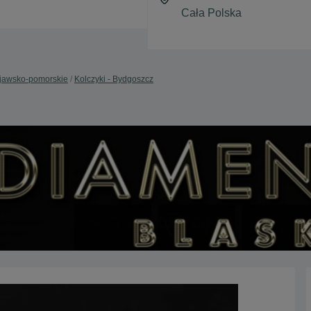
ujawsko-pomorskie
Kolczyki - Bydgoszcz