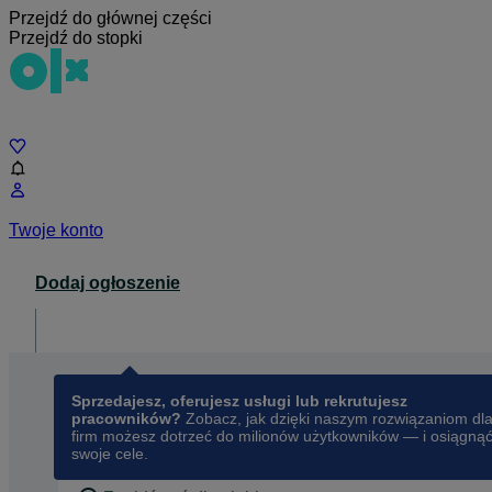
Przejdź do głównej części
Przejdź do stopki
Czat
Twoje konto
Dodaj ogłoszenie
Dla biznesu
opens in a new tab
Sprzedajesz, oferujesz usługi lub rekrutujesz
pracowników?
Zobacz, jak dzięki naszym rozwiązaniom dl
firm możesz dotrzeć do milionów użytkowników — i osiągną
swoje cele.