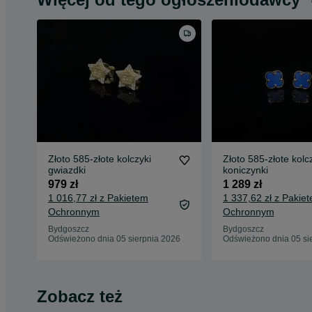
Złoto 585-złote kolczyki
Złoto 585-złote kolc
gwiazdki
koniczynki
979 zł
1 289 zł
1 016,77 zł z Pakietem
1 337,62 zł z Pakie
Ochronnym
Ochronnym
Bydgoszcz
Bydgoszcz
Odświeżono dnia 05 sierpnia 2026
Odświeżono dnia 05 si
Zobacz też