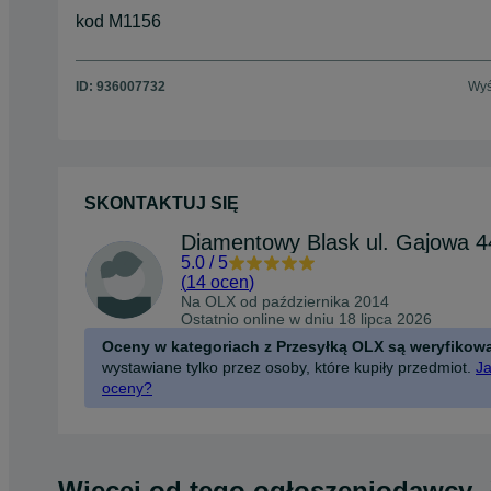
kod M1156
ID:
936007732
Wyś
SKONTAKTUJ SIĘ
5.0
/
5
(
14 ocen
)
Na OLX od
października 2014
Ostatnio online w dniu 18 lipca 2026
Oceny w kategoriach z Przesyłką OLX są weryfikow
wystawiane tylko przez osoby, które kupiły przedmiot.
Ja
oceny?
Więcej od tego ogłoszeniodawcy