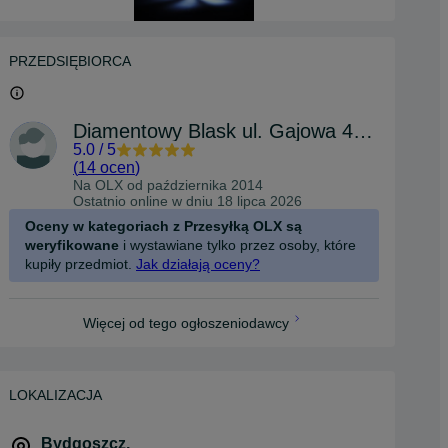
PRZEDSIĘBIORCA
Diamentowy Blask ul. Gajowa 44 Bydgoszcz
5.0
/
5
(
14 ocen
)
Na OLX od
października 2014
Ostatnio online w dniu 18 lipca 2026
Oceny w kategoriach z Przesyłką OLX są
weryfikowane
i wystawiane tylko przez osoby, które
kupiły przedmiot.
Jak działają oceny?
Więcej od tego ogłoszeniodawcy
LOKALIZACJA
Bydgoszcz
,