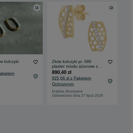
e kolczyki
Złote kolczyki pr. 585
Kol
plaster miodu ażurowe z
23 
cyrkoniami sztyft ZA158
890,40 zł
Pakietem
27,
925,06 zł z Pakietem
Oc
Ochronnym
War
25 
Kraków, Bronowice
Odświeżono dnia 27 lipca 2026