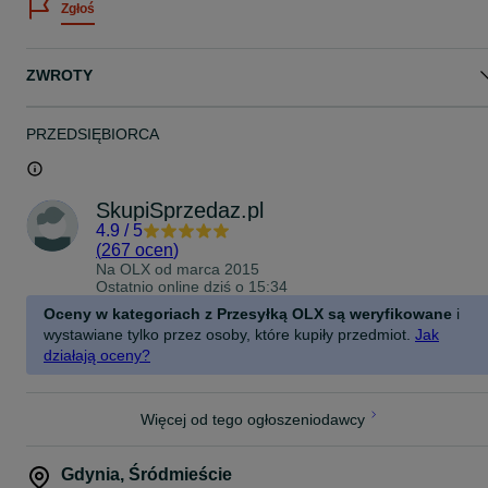
Zgłoś
KAMIENIE
perła hodowlana o średnicy 9.1 mm
ZWROTY
WYMIARY
długość całkowita - 23.5 mm
PRZEDSIĘBIORCA
STAN PRZEDMIOTU
stan bardzo dobry
SkupiSprzedaz.pl
Real foto / zdjęcia przedstawiają sprzedawany przedmiot.
4.9
/
5
(
267 ocen
)
GWARANCJA
Na OLX od
marca 2015
Ostatnio online dziś o 15:34
złoto próby 750
pochodzenie orientalne
Oceny w kategoriach z Przesyłką OLX są weryfikowane
i
brak ukrytych wad
wystawiane tylko przez osoby, które kupiły przedmiot.
Jak
produkt pochodzi z legalnego i zweryfikowanego źródła
działają oceny?
JESTEŚMY SKLEPEM
Kupując u nas masz pewność zakupu bez ryzyka. Nasza wiedza i
Więcej od tego ogłoszeniodawcy
doświadczenie
gwarantują Ci bezpieczną transakcję, a każdy produkt jest
sprawdzony pod
Gdynia
,
Śródmieście
kątem technicznym i prawnym.