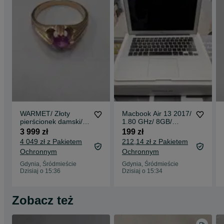
WARMET/ Złoty
Macbook Air 13 2017/
pierścionek damski/
1.80 GHz/ 8GB/
585/ 3.32 gram/
128GB/ Stan
3 999 zł
199 zł
R11.5/ Korund/
nieznany / Blokada
4 049 zł z Pakietem
212,14 zł z Pakietem
Warszawa 1963-86
iCloud / Czytaj opis !
Ochronnym
Ochronnym
Gdynia, Śródmieście
Gdynia, Śródmieście
Dzisiaj o 15:36
Dzisiaj o 15:34
Zobacz też