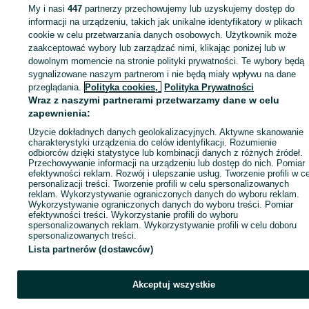
Gdynia
Kolczyki - Śródmieście
My i nasi
447
partnerzy przechowujemy lub uzyskujemy dostęp do
informacji na urządzeniu, takich jak unikalne identyfikatory w plikach
cookie w celu przetwarzania danych osobowych. Użytkownik może
KATEGORIA
zaakceptować wybory lub zarządzać nimi, klikając poniżej lub w
dowolnym momencie na stronie polityki prywatności. Te wybory będą
ID:
1078511590
Wyświetlenia:
sygnalizowane naszym partnerom i nie będą miały wpływu na dane
przeglądania.
Polityka cookies,
Polityka Prywatności
Wraz z naszymi partnerami przetwarzamy dane w celu
Kup
zapewnienia:
Użycie dokładnych danych geolokalizacyjnych. Aktywne skanowanie
charakterystyki urządzenia do celów identyfikacji. Rozumienie
odbiorców dzięki statystyce lub kombinacji danych z różnych źródeł.
Przechowywanie informacji na urządzeniu lub dostęp do nich. Pomiar
efektywności reklam. Rozwój i ulepszanie usług. Tworzenie profili w c
personalizacji treści. Tworzenie profili w celu spersonalizowanych
reklam. Wykorzystywanie ograniczonych danych do wyboru reklam.
Wykorzystywanie ograniczonych danych do wyboru treści. Pomiar
efektywności treści. Wykorzystanie profili do wyboru
spersonalizowanych reklam. Wykorzystywanie profili w celu doboru
spersonalizowanych treści.
Lista partnerów (dostawców)
Akceptuj wszystkie