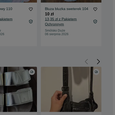
lowy 110
Bluza bluzka sweterek 104
Let
ram
10 zł
10 
Pakietem
13,35 zł z Pakietem
13,
Ochronnym
Oc
e
Smólsko Duże
026
06 sierpnia 2026
Smó
06 