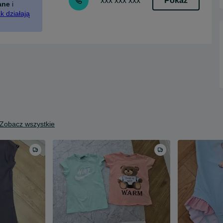
Pokaż
xxx xxx xxx
ane
i
k działają
Zobacz wszystkie