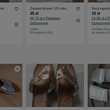
irt
Zestaw bluzek 128 nike
Stroj kąpie
35 zł
10 zł
39,73 zł z Pakietem
13,85 zł z 
Ochronnym
Ochronnym
Lublin
Smólsko Duż
06 sierpnia 2026
06 sierpnia 2