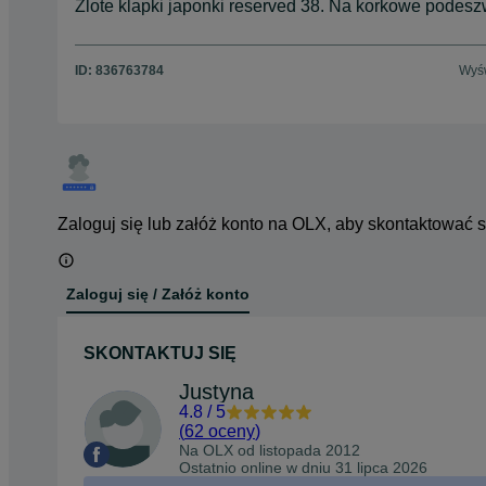
Zlote klapki japonki reserved 38. Na korkowe podes
ID:
836763784
Wyśw
Zaloguj się lub załóż konto na OLX, aby skontaktować 
Zaloguj się / Załóż konto
SKONTAKTUJ SIĘ
Justyna
4.8
/
5
(
62 oceny
)
Na OLX od
listopada 2012
Ostatnio online w dniu 31 lipca 2026