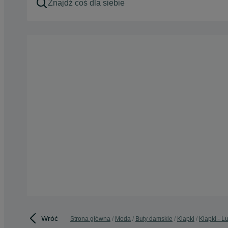
Wróć
Strona główna
Moda
Buty damskie
Klapki
Klapki - L