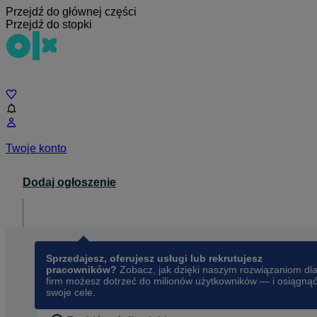
Przejdź do głównej części
Przejdź do stopki
Czat
Twoje konto
Dodaj ogłoszenie
Dla biznesu
opens in a new tab
Sprzedajesz, oferujesz usługi lub rekrutujesz
pracowników?
Zobacz, jak dzięki naszym rozwiązaniom dl
firm możesz dotrzeć do milionów użytkowników — i osiągną
swoje cele.