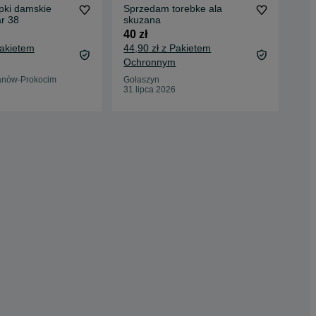
pki damskie
Sprzedam torebke ala
San
ar 38
skuzana
15 
40 zł
19,
Pakietem
44,90 zł z Pakietem
Oc
Ochronnym
Osi
23 
anów-Prokocim
Gołaszyn
31 lipca 2026