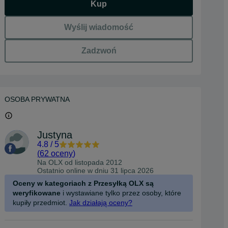
Kup
Wyślij wiadomość
Zadzwoń
OSOBA PRYWATNA
Justyna
4.8
/
5
(
62 oceny
)
Na OLX od
listopada 2012
Ostatnio online w dniu 31 lipca 2026
Oceny w kategoriach z Przesyłką OLX są
weryfikowane
i wystawiane tylko przez osoby, które
kupiły przedmiot.
Jak działają oceny?