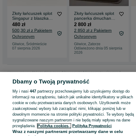
Złoty łańcuszek splot
Złoty łańcuszek splot
Singapur z blaszkami
pancerka dmuchana
dł.40cm, złoto próby
złoto 585 długość
480 zł
2 800 zł
585
56cm
500,30 zł z Pakietem
2 850 zł z Pakietem
Ochronnym
Ochronnym
Gliwice, Śródmieście
Gliwice, Zatorze
07 sierpnia 2026
Odświeżono dnia 05 sierpnia
2026
Strona główna
Moda
Biżuteria
Bransoletki
Bransoletki - Śląskie
Bransoletki - Gliwice
Bransoletki - Śródmieście
Dbamy o Twoją prywatność
My i nasi
447
partnerzy przechowujemy lub uzyskujemy dostęp do
KATEGORIA
informacji na urządzeniu, takich jak unikalne identyfikatory w plikach
cookie w celu przetwarzania danych osobowych. Użytkownik może
zaakceptować wybory lub zarządzać nimi, klikając poniżej lub w
ID:
967955366
Wyświetlenia: 4
dowolnym momencie na stronie polityki prywatności. Te wybory będą
sygnalizowane naszym partnerom i nie będą miały wpływu na dane
przeglądania.
Polityka cookies,
Polityka Prywatności
Kup
Wraz z naszymi partnerami przetwarzamy dane w celu