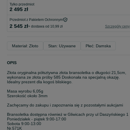
Tylko przedmiot
2 495 zł
Przedmiot z Pakietem Ochronnym
2 545 zł
+ dostawa od 10,99 zł
Szczegóły ceny
Materiał: Złoto
Stan: Używane
Płeć: Damska
OPIS
Złota oryginalna półsztywna złota bransoletka o długości 21,5cm,
wykonana ze złota próby 585 Doskonała na specjalną okazję.
Idealny prezent dla kogoś bliskiego.
Masa wyrobu 6,05g
Szerokość około 3mm
Zachęcamy do zakupu i zapoznania się z pozostałymi aukcjami
Bransoletka dostępna również w Gliwicach przy ul Daszyńskiego 1
Poniedziałek - piątek 9:00-17:00
Sobota 9:00-13:00
Nr.571K