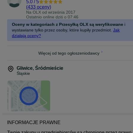
5.0
/
5
(
433 oceny
)
Na OLX od
września 2017
Ostatnio online dziś o 07:46
Oceny w kategoriach z Przesyłką OLX są weryfikowane
i
wystawiane tylko przez osoby, które kupiły przedmiot.
Jak
działają oceny?
Więcej od tego ogłoszeniodawcy
Gliwice
,
Śródmieście
Śląskie
INFORMACJE PRAWNE
Twoje zakupy u przedsiębiorców są chronione przez prawo 