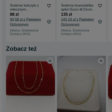
Srebrne kolczyki z
Srebrna bransoletka
mlecznym
splot Gucci dł.21cm,
bursztynem, srebro
srebro próby 925
88 zł
135 zł
próby 925
94,58 zł z Pakietem
143,23 zł z Pakietem
Ochronnym
Ochronnym
Gliwice, Śródmieście
Gliwice, Śródmieście
Dzisiaj o 09:02
Dzisiaj o 09:02
Zobacz też