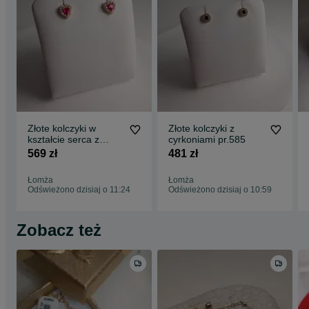
Złote kolczyki w
Złote kolczyki z
kształcie serca z
cyrkoniami pr.585
cyrkoniami pr.585
569 zł
481 zł
Łomża
Łomża
Odświeżono dzisiaj o 11:24
Odświeżono dzisiaj o 10:59
Zobacz też