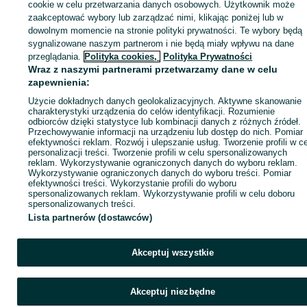
cookie w celu przetwarzania danych osobowych. Użytkownik może
KATEGORIA
zaakceptować wybory lub zarządzać nimi, klikając poniżej lub w
dowolnym momencie na stronie polityki prywatności. Te wybory będą
sygnalizowane naszym partnerom i nie będą miały wpływu na dane
ID:
1020029792
Wyświetlenia: 1
przeglądania.
Polityka cookies,
Polityka Prywatności
Wraz z naszymi partnerami przetwarzamy dane w celu
zapewnienia:
Zadzwoń / SMS
Wyślij wiadomość
Użycie dokładnych danych geolokalizacyjnych. Aktywne skanowanie
charakterystyki urządzenia do celów identyfikacji. Rozumienie
odbiorców dzięki statystyce lub kombinacji danych z różnych źródeł.
Przechowywanie informacji na urządzeniu lub dostęp do nich. Pomiar
efektywności reklam. Rozwój i ulepszanie usług. Tworzenie profili w c
personalizacji treści. Tworzenie profili w celu spersonalizowanych
reklam. Wykorzystywanie ograniczonych danych do wyboru reklam.
Wykorzystywanie ograniczonych danych do wyboru treści. Pomiar
efektywności treści. Wykorzystanie profili do wyboru
spersonalizowanych reklam. Wykorzystywanie profili w celu doboru
spersonalizowanych treści.
Lista partnerów (dostawców)
Akceptuj wszystkie
Akceptuj niezbędne