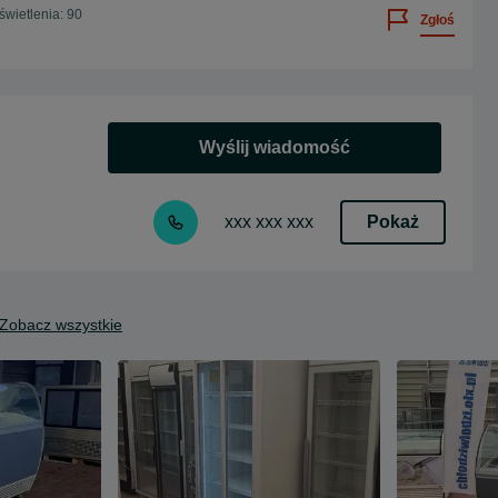
wietlenia: 90
Zgłoś
Wyślij wiadomość
Pokaż
xxx xxx xxx
Zobacz wszystkie