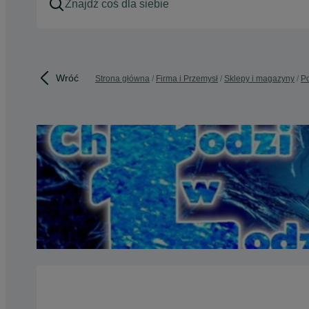
Wróć
Strona główna
Firma i Przemysł
Sklepy i magazyny
Po