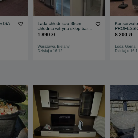
w ISA
Lada chłodnicza 85cm
Konserwato
chłodnia witryna sklep bar
PROFESSIO
gastro lodówka DOSTAWA
kuwet nad
1 890 zł
8 200 zł
GWARANCJA
kuweciarka 
ażarka
DOSTAWA 
Warszawa, Bielany
Łódź, Górna
Dzisiaj o 16:12
Dzisiaj o 16: