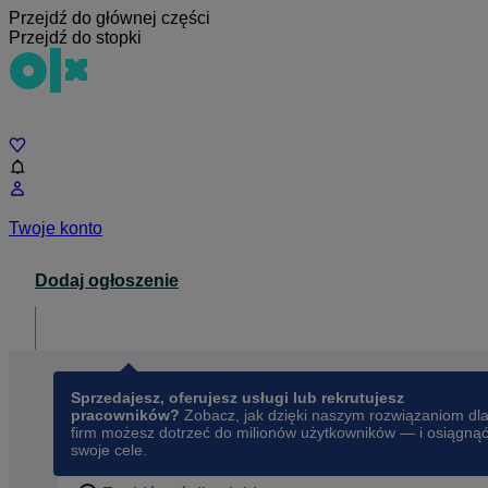
Przejdź do głównej części
Przejdź do stopki
Czat
Twoje konto
Dodaj ogłoszenie
Dla biznesu
opens in a new tab
Sprzedajesz, oferujesz usługi lub rekrutujesz
pracowników?
Zobacz, jak dzięki naszym rozwiązaniom dl
firm możesz dotrzeć do milionów użytkowników — i osiągną
swoje cele.