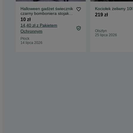
Halloween gadżet świecznik
Kociołek żeliwny 10l
czarny bomboniera stojak
219 zł
antyk bibelot
10 zł
14,40 zł z Pakietem
Ochronnym
Olsztyn
25 lipca 2026
Płock
14 lipca 2026