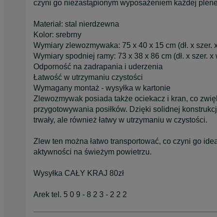
czyni go niezastąpionym wyposażeniem każdej plene
Materiał: stal nierdzewna
Kolor: srebrny
Wymiary zlewozmywaka: 75 x 40 x 15 cm (dł. x szer. x
Wymiary spodniej ramy: 73 x 38 x 86 cm (dł. x szer. x 
Odporność na zadrapania i uderzenia
Łatwość w utrzymaniu czystości
Wymagany montaż - wysyłka w kartonie
Zlewozmywak posiada także ociekacz i kran, co zwię
przygotowywania posiłków. Dzięki solidnej konstrukcji
trwały, ale również łatwy w utrzymaniu w czystości.
Zlew ten można łatwo transportować, co czyni go ide
aktywności na świeżym powietrzu.
Wysyłka CAŁY KRAJ 80zł
Arek tel. 5 0 9 - 8 2 3 - 2 2 2