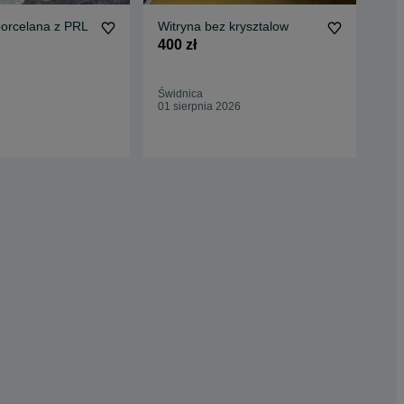
 porcelana z PRL
Witryna bez krysztalow
Kre
ang
400 zł
3 6
Świdnica
Wol
01 sierpnia 2026
02 