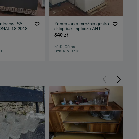
r lodów ISA
Zamrażarka mroźnia gastro
Chł
NAL 18 2018r.
sklep bar zaplecze AHT
LO
muchowa
DOSTAWA BYFAL ARO-305
bar
840 zł
750
lody witryna
GWARANCJA
DO
GWARANCJA
Łódź, Górna
Łód
10
Dzisiaj o 16:10
Dzis