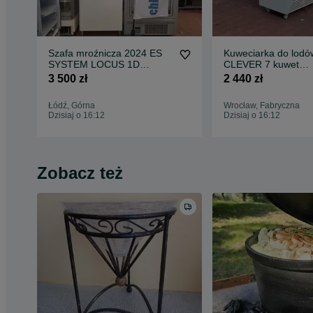
Szafa mroźnicza 2024 ES
Kuweciarka do lodó
SYSTEM LOCUS 1D
CLEVER 7 kuwet
Zamrażarka zapleczowa
konserwator witryna
3 500 zł
2 440 zł
DOSTAWA
DOSTAWA Kraj !
GWARANCJA ! zamr
Łódź, Górna
Wrocław, Fabryczna
na lody gałkowe
Dzisiaj o 16:12
Dzisiaj o 16:12
Zobacz też