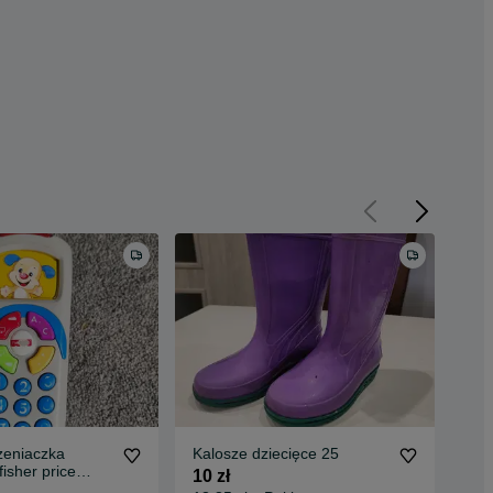
zeniaczka
Kalosze dziecięce 25
Kos
isher price
zab
10 zł
nterantywny