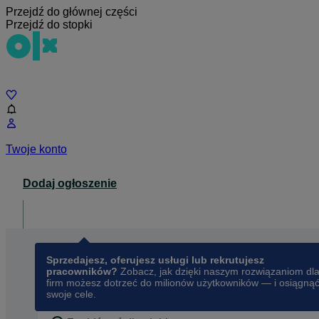
Przejdź do głównej części
Przejdź do stopki
Czat
Twoje konto
Dodaj ogłoszenie
Dla biznesu
opens in a new tab
Sprzedajesz, oferujesz usługi lub rekrutujesz
pracowników?
Zobacz, jak dzięki naszym rozwiązaniom dl
firm możesz dotrzeć do milionów użytkowników — i osiągną
swoje cele.