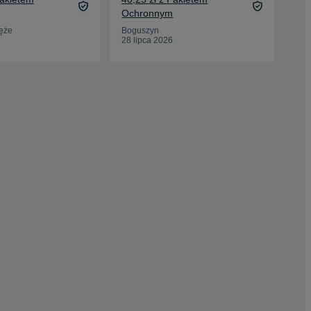
Ochronnym
Zbl
14 
łęże
Boguszyn
28 lipca 2026