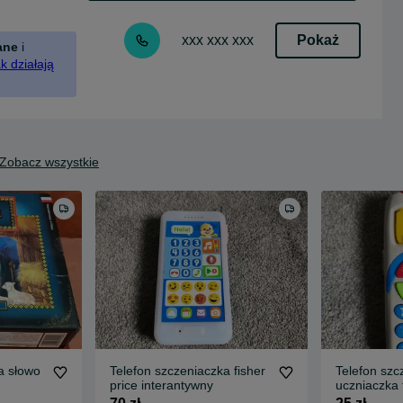
Pokaż
xxx xxx xxx
ane
i
k działają
Zobacz wszystkie
a słowo
Telefon szczeniaczka fisher
Telefon szc
price interantywny
uczniaczka f
angielski i