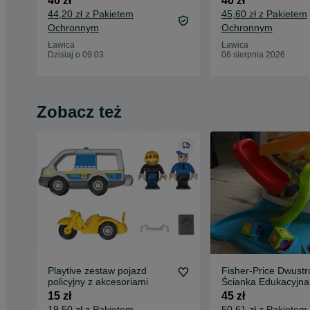
40 zł
40 zł
44,20 zł z Pakietem
45,60 zł z Pakietem
Ochronnym
Ochronnym
Ławica
Ławica
Dzisiaj o 09:03
06 sierpnia 2026
Zobacz też
Playtive zestaw pojazd
Fisher-Price Dwust
policyjny z akcesoriami
Ścianka Edukacyjna
+Dźwięk Bfh57
15 zł
45 zł
19,50 zł z Pakietem
50,61 zł z Pakietem