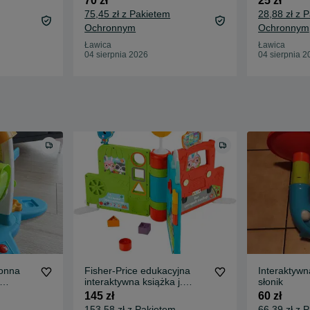
70 zł
25 zł
75,45 zł z Pakietem
28,88 zł z 
Ochronnym
Ochronnym
Ławica
Ławica
04 sierpnia 2026
04 sierpnia 2
ronna
Fisher-Price edukacyjna
Interaktywn
interaktywna książka j.
słonik
niemiecki od 6m do3 L
145 zł
60 zł
153,58 zł z Pakietem
66,39 zł z 