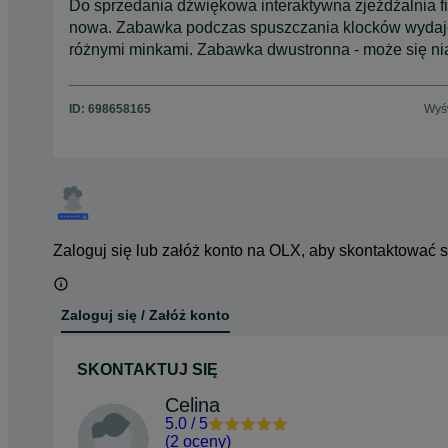
Do sprzedania dźwiękowa interaktywna zjeżdżalnia fi
nowa. Zabawka podczas spuszczania klocków wydaje r
różnymi minkami. Zabawka dwustronna - może się nią
ID:
698658165
Wyśw
Zaloguj się lub załóż konto na OLX, aby skontaktować 
Zaloguj się / Załóż konto
SKONTAKTUJ SIĘ
Celina
5.0
/
5
(
2 oceny
)