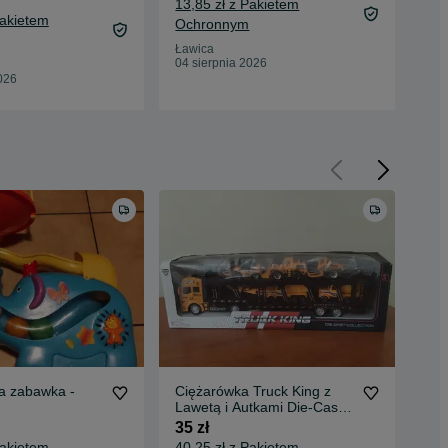
45 
13,85 zł z Pakietem
Pakietem
50,
Ochronnym
Oc
Ławica
04 sierpnia 2026
Ław
026
04 
a zabawka -
Ciężarówka Truck King z
Jeź
Lawetą i Autkami Die-Cast
35 
Metal WGT Car 3+
35 zł
Pakietem
40,25 zł z Pakietem