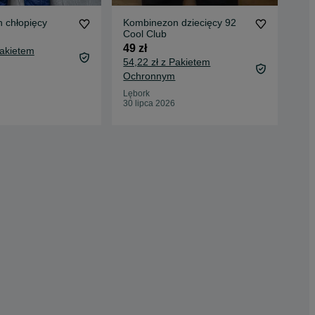
 chłopięcy
Kombinezon dziecięcy 92
Kom
Cool Club
dec
spo
49 zł
34 
Pakietem
54,22 zł z Pakietem
Ochronnym
Ras
Dzis
Lębork
30 lipca 2026