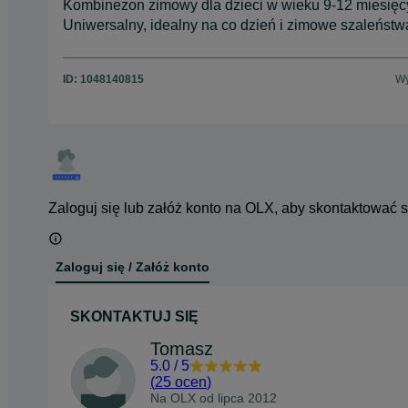
Kombinezon zimowy dla dzieci w wieku 9-12 miesięcy
Uniwersalny, idealny na co dzień i zimowe szaleństw
ID:
1048140815
Wy
Zaloguj się lub załóż konto na OLX, aby skontaktować 
Zaloguj się / Załóż konto
SKONTAKTUJ SIĘ
Tomasz
5.0
/
5
(
25 ocen
)
Na OLX od
lipca 2012