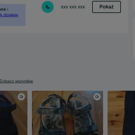
Pokaż
xxx xxx xxx
ane
i
k działają
Zobacz wszystkie