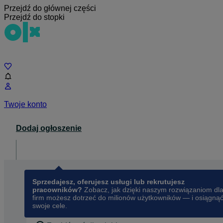
Przejdź do głównej części
Przejdź do stopki
Czat
Twoje konto
Dodaj ogłoszenie
Dla biznesu
opens in a new tab
Sprzedajesz, oferujesz usługi lub rekrutujesz
pracowników?
Zobacz, jak dzięki naszym rozwiązaniom dl
firm możesz dotrzeć do milionów użytkowników — i osiągną
swoje cele.