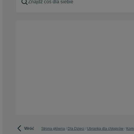
Wróć
Strona główna
Dla Dzieci
Ubranka dla chłopców
Kom