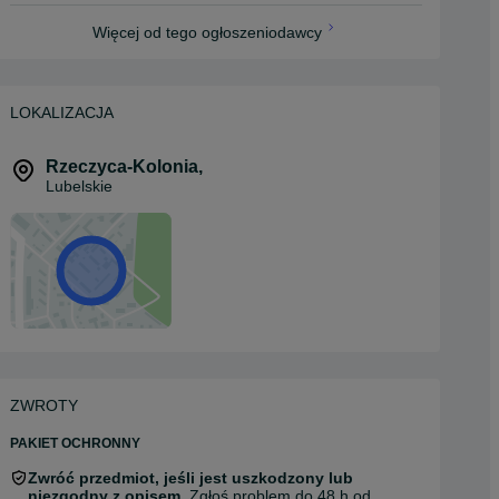
Więcej od tego ogłoszeniodawcy
LOKALIZACJA
Rzeczyca-Kolonia
,
Lubelskie
ZWROTY
PAKIET OCHRONNY
Zwróć przedmiot, jeśli jest uszkodzony lub
niezgodny z opisem.
Zgłoś problem do 48 h od