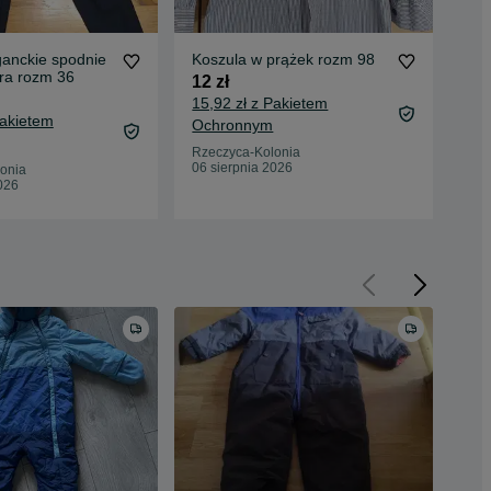
ganckie spodnie
Koszula w prążek rozm 98
Nie
ra rozm 36
wie
12 zł
10 
15,92 zł z Pakietem
Pakietem
13,
Ochronnym
Oc
Rzeczyca-Kolonia
06 sierpnia 2026
onia
Rze
026
05 