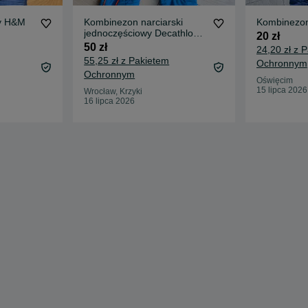
y H&M
Kombinezon narciarski
Kombinezon
jednoczęściowy Decathlon
20 zł
Wedze rozmiar 82-88
50 zł
24,20 zł z 
55,25 zł z Pakietem
Ochronnym
Ochronnym
Oświęcim
15 lipca 2026
Wrocław, Krzyki
16 lipca 2026