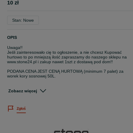
10 zł
Stan: Nowe
OPIS
Uwaga!!
Jeśli zainteresowało cię to ogłoszenie, a nie chcesz Kupować
hurtowo to po mniejszą ilość zapraszamy do naszego sklepu na
www.stone24.pl i zakup nawet 1szt z dostawą pod dom!!
PODANA CENA JEST CENĄ HURTOWĄ (minimum 7 palet) za
worek kory sosnowej 50L.
WYSYŁKA:
Wysyłka paletowa lub mniejszych ilości - możliwa - sprawdź
Zobacz więcej
www.stone24.pl
Wysyłka GRATIS - (dotyczy wybranych produktów) – możliwa -
sprawdź www.stone24.pl
Zgłoś
W SPRZEDAŻY RÓWNIEŻ:
• OTOCZAKI - różne kolory i frakcje - pakowane lub luzem
• GRYSY - różne kolory i frakcje – pakowane lub luzem
• OBRZEŻA Trawnikowe - 45mm/55mm/58mm/75mm