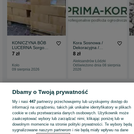
KONICZYNA BÓB
Kora Sosnowa /
LUCERNA Sorgo
Dekoracyjna /
Proso Wyka Groch
Workowana /
7 zł
8 zł
Słonecznik Rajgras
PRODUCENT /
Aleksandrów Łódzki
Trawa
dostawa do domu
Koło
Odświeżono dnia 08 sierpnia
09 sierpnia 2026
2026
Dbamy o Twoją prywatność
Strona główna
Dom i Ogród
Ogród
Podłoża ogrodowe
Kora
Kora -
My i nasi
447
partnerzy przechowujemy lub uzyskujemy dostęp do
Łódzkie
Kora - Łęczyca
informacji na urządzeniu, takich jak unikalne identyfikatory w plikach
cookie w celu przetwarzania danych osobowych. Użytkownik może
KATEGORIA
zaakceptować wybory lub zarządzać nimi, klikając poniżej lub w
dowolnym momencie na stronie polityki prywatności. Te wybory będą
sygnalizowane naszym partnerom i nie będą miały wpływu na dane
ID:
510188687
Wyświetlenia: 24