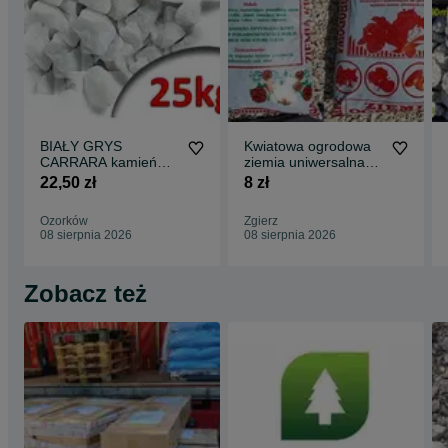
BIAŁY GRYS
Kwiatowa ogrodowa
CARRARA kamień
ziemia uniwersalna
dekoracyjny ozdobny
do ogrodu torf kora
22,50 zł
8 zł
jak Thasos Żwir
nawóz podłoże
Marianna
Ozorków
Zgierz
08 sierpnia 2026
08 sierpnia 2026
Zobacz też