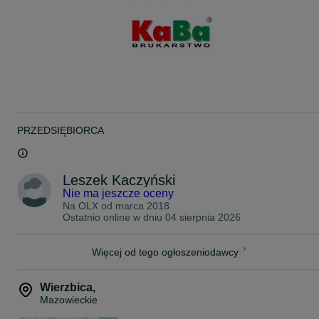
Zapraszamy do odwiedzin ogrodu wystawowego w miejscowości
Nuna 199 (trasa z Nasielska w kierunku Legionowa). Podana
lokalizacja dotyczy transportu/wysyłki.
PRZEDSIĘBIORCA
Leszek Kaczyński
Nie ma jeszcze oceny
Na OLX od
marca 2018
Ostatnio online w dniu 04 sierpnia 2026
Więcej od tego ogłoszeniodawcy
Wierzbica
,
Mazowieckie