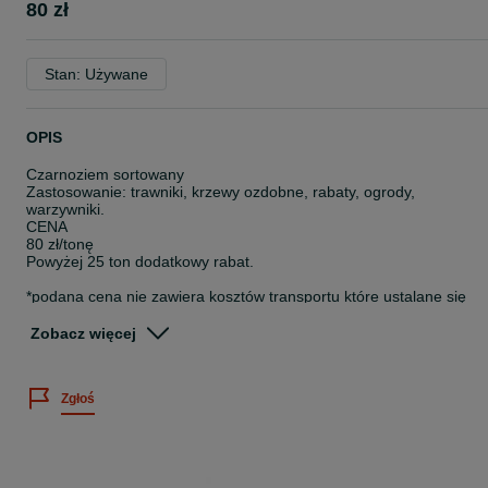
80 zł
Stan: Używane
OPIS
Czarnoziem sortowany
Zastosowanie: trawniki, krzewy ozdobne, rabaty, ogrody,
warzywniki.
CENA
80 zł/tonę
Powyżej 25 ton dodatkowy rabat.
*podana cena nie zawiera kosztów transportu które ustalane się
indywidualne w zależności od ilości zamówionego towaru i
odległości od magazynów. W przypadku pytań prosimy o kontakt
Zobacz więcej
telefoniczny
* W przypadku większych zamówień istnieje możliwość negocjacji
Zgłoś
cen.
Zapraszamy do zapoznania się z pełną ofertą na naszych
pozostałych ogłoszeniach.