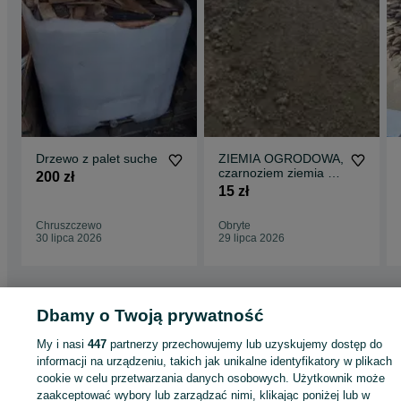
Drzewo z palet suche
ZIEMIA OGRODOWA,
czarnoziem ziemia na
200 zł
podniesienie i
15 zł
wyrównanie terenu
Chruszczewo
Obryte
30 lipca 2026
29 lipca 2026
Dbamy o Twoją prywatność
Strona główna
Dom i Ogród
Ogród
Podłoża ogrodowe
Ziemia
Ziemia -
Mazowieckie
Ziemia - Wierzbica
My i nasi
447
partnerzy przechowujemy lub uzyskujemy dostęp do
informacji na urządzeniu, takich jak unikalne identyfikatory w plikach
cookie w celu przetwarzania danych osobowych. Użytkownik może
KATEGORIA
zaakceptować wybory lub zarządzać nimi, klikając poniżej lub w