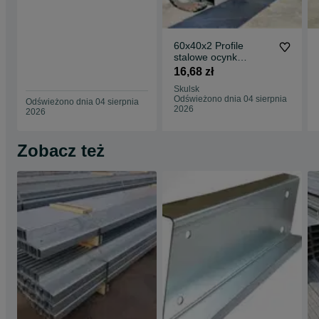
60x40x2 Profile
stalowe ocynk
zamknięte rury łaty
16,68 zł
ogrodzenie słupy
Skulsk
Odświeżono dnia 04 sierpnia
Odświeżono dnia 04 sierpnia
2026
2026
Zobacz też