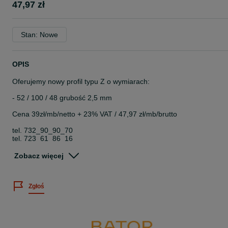
47,97 zł
Stan: Nowe
OPIS
Oferujemy nowy profil typu Z o wymiarach:
- 52 / 100 / 48 grubość 2,5 mm
Cena 39zł/mb/netto + 23% VAT / 47,97 zł/mb/brutto
tel. 732_90_90_70
tel. 723_61_86_16
Na pozostałych ogłoszeniach oferujemy również:
Zobacz więcej
- blachy dachowe w II gatunku
- używane konstrukcje stalowe
- nowe profile i rury stalowe w II gatunku
Zgłoś
- używane profile i rury stalowe ( ocynkowane i czarne)
Zapraszamy również na naszą stronę internetową www.bator.pl
Mieścimy się w miejscowości Skulsk pomiędzy Koninem a
Inowrocławiem