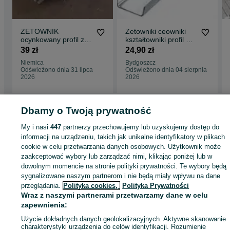
ZETOWNIK
Zetowniki ceowniki
ocynkowany profil zet
kształtowniki profil Z
zetka łaty płatwie
C - płyta warstwowa
39 zł
24,90 zł
profile stalowe
Niemica
Bydgoszcz
Odświeżono dnia 31 lipca
Odświeżono dnia 04 sierpnia
2026
2026
Dbamy o Twoją prywatność
Strona główna
Budowa i Remont
Pozostałe
Pozostałe - Wielkopolskie
My i nasi
447
partnerzy przechowujemy lub uzyskujemy dostęp do
Pozostałe - Skulsk
informacji na urządzeniu, takich jak unikalne identyfikatory w plikach
cookie w celu przetwarzania danych osobowych. Użytkownik może
zaakceptować wybory lub zarządzać nimi, klikając poniżej lub w
KATEGORIA
dowolnym momencie na stronie polityki prywatności. Te wybory będą
sygnalizowane naszym partnerom i nie będą miały wpływu na dane
przeglądania.
Polityka cookies,
Polityka Prywatności
ID:
582504169
Wyświetlenia: 465
Wraz z naszymi partnerami przetwarzamy dane w celu
zapewnienia:
Zadzwoń / SMS
Wyślij wiadomość
Użycie dokładnych danych geolokalizacyjnych. Aktywne skanowanie
charakterystyki urządzenia do celów identyfikacji. Rozumienie