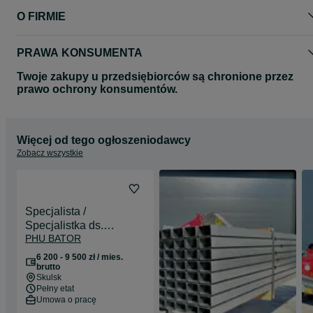
O FIRMIE
PRAWA KONSUMENTA
Twoje zakupy u przedsiębiorców są chronione przez
prawo ochrony konsumentów.
Więcej od tego ogłoszeniodawcy
Zobacz wszystkie
Specjalista /
Specjalistka ds.
PHU BATOR
administracyjno-
księgowych
6 200 - 9 500 zł / mies.
brutto
Skulsk
Pełny etat
Umowa o pracę