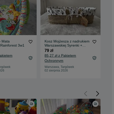
e Mata
Kosz Mojżesza z nadrukiem
Lak
 Rainforest 3w1
Warszawskiej Syrenki +
Mic
materacyk + wyściółka
Co
79 zł
99 
Pakietem
85,27 zł z Pakietem
105
Ochronnym
Oc
argówek
Warszawa, Targówek
War
026
02 sierpnia 2026
02 