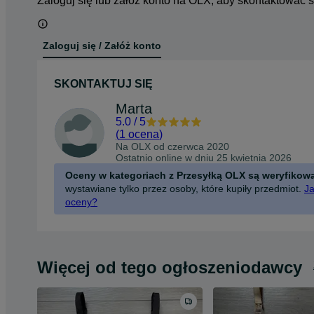
Zaloguj się lub załóż konto na OLX, aby skontaktować 
Zaloguj się / Załóż konto
SKONTAKTUJ SIĘ
Marta
5.0
/
5
(
1 ocena
)
Na OLX od
czerwca 2020
Ostatnio online w dniu 25 kwietnia 2026
Oceny w kategoriach z Przesyłką OLX są weryfikow
wystawiane tylko przez osoby, które kupiły przedmiot.
Ja
oceny?
Więcej od tego ogłoszeniodawcy