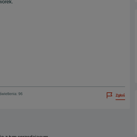
worek.
wietlenia: 96
Zgłoś