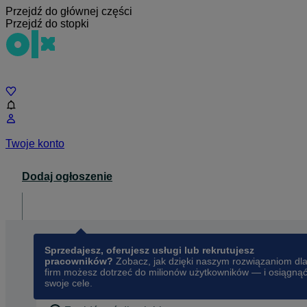
Przejdź do głównej części
Przejdź do stopki
Czat
Twoje konto
Dodaj ogłoszenie
Dla biznesu
opens in a new tab
Sprzedajesz, oferujesz usługi lub rekrutujesz
pracowników?
Zobacz, jak dzięki naszym rozwiązaniom dl
firm możesz dotrzeć do milionów użytkowników — i osiągną
swoje cele.