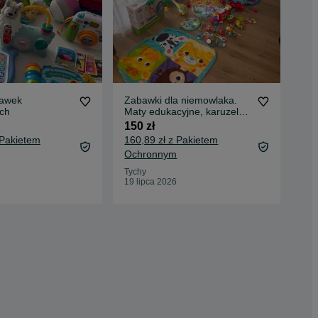
bawek
Zabawki dla niemowlaka.
Pak
ch
Maty edukacyjne, karuzela,
8 z
grzechotki, autko.
150 zł
12,
 Pakietem
160,89 zł z Pakietem
Oc
Ochronnym
Chr
03 
Tychy
19 lipca 2026