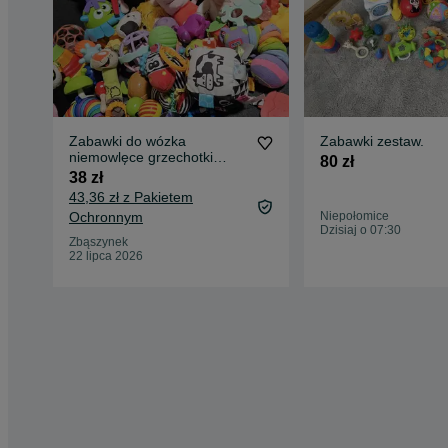
Zabawki do wózka
Zabawki zestaw.
niemowlęce grzechotki
80 zł
maskotki
38 zł
43,36 zł z Pakietem
Ochronnym
Niepołomice
Dzisiaj o 07:30
Zbąszynek
22 lipca 2026