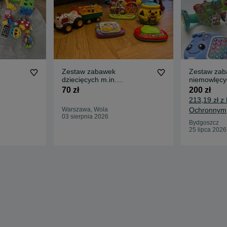
Zestaw zabawek
Zestaw za
dziecięcych m.in.
niemowlęcy
FisherPrice
70 zł
200 zł
213,19 zł z
Warszawa, Wola
Ochronnym
03 sierpnia 2026
Bydgoszcz
25 lipca 2026