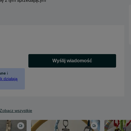
się z tym sprzedającym
Wyślij wiadomość
ane
i
k działają
Zobacz wszystkie