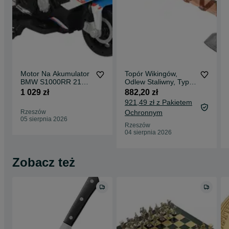
Motor Na Akumulator
Topór Wikingów,
BMW S1000RR 2156
Odlew Staliwny, Typ
Biały
E, Z Grawerem I
1 029 zł
882,20 zł
Skórzaną Osłoną Bm
921,49 zł z Pakietem
Rzeszów
Ochronnym
05 sierpnia 2026
Rzeszów
04 sierpnia 2026
Zobacz też