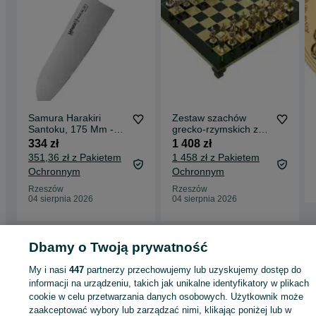
Samura Harakiri
Zestaw szachów
Santoku, 175 Mm -
grecko-rzymskich z
Bm
figurami szachowymi
334 zł
1 408 zł
w kolorze złot
351,36 zł z Pakietem
1 458 zł z Pakietem
Ochronnym
Ochronnym
Rzeszów
Rzeszów
04 sierpnia 2026
04 sierpnia 2026
Dbamy o Twoją prywatność
Strona główna
Antyki i Kolekcje
Kolekcje
Militaria
Rycerstwo
Rycerstwo -
Podkarpackie
Rycerstwo - Rzeszów
My i nasi
447
partnerzy przechowujemy lub uzyskujemy dostęp do
informacji na urządzeniu, takich jak unikalne identyfikatory w plikach
cookie w celu przetwarzania danych osobowych. Użytkownik może
KATEGORIA
zaakceptować wybory lub zarządzać nimi, klikając poniżej lub w