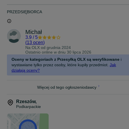
Szachownica wykonana z mosiądzu
Szachy odlane ze stopu cynku 5
Drewniana obudowa z laminowanego drewna
PRZEDSIĘBIORCA
Najwyższa jakość produkcji Manopoulos - tradycyjnego greckiego
rodzinnego małego producenta.
Michał
3.9
/
5
(
13 ocen
)
Na OLX od
grudnia 2024
Ostatnio online w dniu 30 lipca 2026
Oceny w kategoriach z Przesyłką OLX są weryfikowane
i
wystawiane tylko przez osoby, które kupiły przedmiot.
Jak
działają oceny?
Więcej od tego ogłoszeniodawcy
Rzeszów
,
Podkarpackie