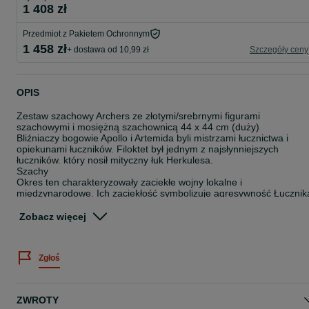
1 408 zł
Przedmiot z Pakietem Ochronnym
1 458 zł
+ dostawa od 10,99 zł
Szczegóły ceny
OPIS
Zestaw szachowy Archers ze złotymi/srebrnymi figurami
szachowymi i mosiężną szachownicą 44 x 44 cm (duży)
Bliźniaczy bogowie Apollo i Artemida byli mistrzami łucznictwa i
opiekunami łuczników. Filoktet był jednym z najsłynniejszych
łuczników. który nosił mityczny łuk Herkulesa.
Szachy
Okres ten charakteryzowały zaciekłe wojny lokalne i
międzynarodowe. Ich zaciekłość symbolizuje agresywność Łucznik
(pionka) i Rycerza. Postawa Króla i Królowej wskazuje na ich
niekwestionowane przywództwo. Biskup ujawnia swoje
Zobacz więcej
zainteresowanie nadchodzącą bitwą.
Wreszcie wieża jest reprodukcją starożytnego filaru. podstawoweg
symbolu stylu architektonicznego w tym okresie.
Zgłoś
Drewniana obudowa z miejscem do przechowywania
Pudełko prezentowe Manopoulos
Wymiary planszy: 44 x 44 cm
ZWROTY
Waga zestawu: 8 kg