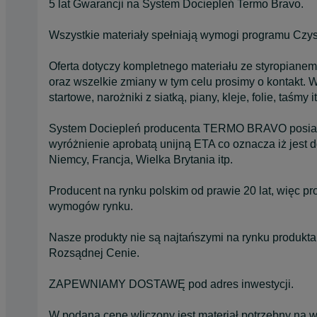
5 lat Gwarancji na System Dociepleń Termo Bravo.
Wszystkie materiały spełniają wymogi programu Czys
Oferta dotyczy kompletnego materiału ze styropianem
oraz wszelkie zmiany w tym celu prosimy o kontakt. W 
startowe, narożniki z siatką, piany, kleje, folie, taśmy i
System Dociepleń producenta TERMO BRAVO posiada 
wyróżnienie aprobatą unijną ETA co oznacza iż jest
Niemcy, Francja, Wielka Brytania itp.
Producent na rynku polskim od prawie 20 lat, więc p
wymogów rynku.
Nasze produkty nie są najtańszymi na rynku produk
Rozsądnej Cenie.
ZAPEWNIAMY DOSTAWĘ pod adres inwestycji.
W podaną cenę wliczony jest materiał potrzebny na 