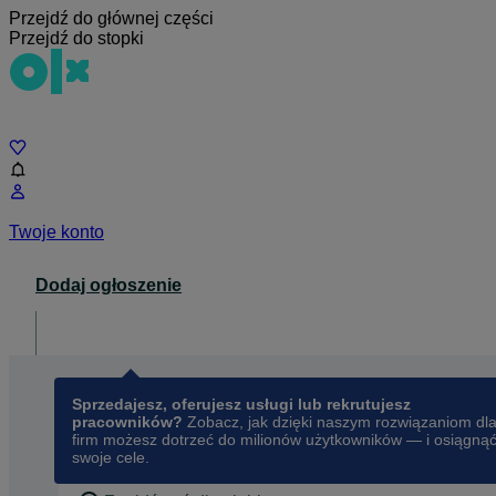
Przejdź do głównej części
Przejdź do stopki
Czat
Twoje konto
Dodaj ogłoszenie
Dla biznesu
opens in a new tab
Sprzedajesz, oferujesz usługi lub rekrutujesz
pracowników?
Zobacz, jak dzięki naszym rozwiązaniom dl
firm możesz dotrzeć do milionów użytkowników — i osiągną
swoje cele.