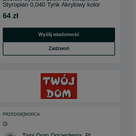
Styropian 0,040 Tynk Akrylowy kolor
64 zł
Wyślij wiadomość
Zadzwoń
PRZEDSIĘBIORCA
Twoj Dom Docieplenia .PL