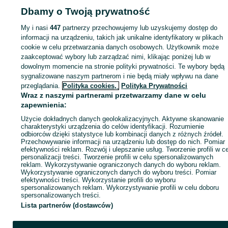
Dbamy o Twoją prywatność
My i nasi
447
partnerzy przechowujemy lub uzyskujemy dostęp do
Zaloguj się lub załóż konto na OLX, aby skontaktować się z t
informacji na urządzeniu, takich jak unikalne identyfikatory w plikach
sprzedającym
cookie w celu przetwarzania danych osobowych. Użytkownik może
zaakceptować wybory lub zarządzać nimi, klikając poniżej lub w
dowolnym momencie na stronie polityki prywatności. Te wybory będą
Zaloguj się / Załóż konto
sygnalizowane naszym partnerom i nie będą miały wpływu na dane
przeglądania.
Polityka cookies,
Polityka Prywatności
Wraz z naszymi partnerami przetwarzamy dane w celu
Wyślij wiadomość
Kup
zapewnienia:
Użycie dokładnych danych geolokalizacyjnych. Aktywne skanowanie
charakterystyki urządzenia do celów identyfikacji. Rozumienie
odbiorców dzięki statystyce lub kombinacji danych z różnych źródeł.
Przechowywanie informacji na urządzeniu lub dostęp do nich. Pomiar
efektywności reklam. Rozwój i ulepszanie usług. Tworzenie profili w c
personalizacji treści. Tworzenie profili w celu spersonalizowanych
reklam. Wykorzystywanie ograniczonych danych do wyboru reklam.
Wykorzystywanie ograniczonych danych do wyboru treści. Pomiar
efektywności treści. Wykorzystanie profili do wyboru
spersonalizowanych reklam. Wykorzystywanie profili w celu doboru
spersonalizowanych treści.
Lista partnerów (dostawców)