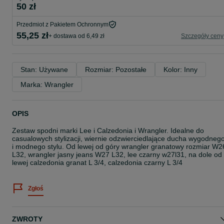
50 zł
Przedmiot z Pakietem Ochronnym
55,25 zł
+ dostawa od 6,49 zł
Szczegóły ceny
Stan: Używane
Rozmiar: Pozostałe
Kolor: Inny
Marka: Wrangler
OPIS
Zestaw spodni marki Lee i Calzedonia i Wrangler. Idealne do
casualowych stylizacji, wiernie odzwierciedlające ducha wygodneg
i modnego stylu. Od lewej od góry wrangler granatowy rozmiar W2
L32, wrangler jasny jeans W27 L32, lee czarny w27l31, na dole od
lewej calzedonia granat L 3/4, calzedonia czarny L 3/4
Zgłoś
ZWROTY