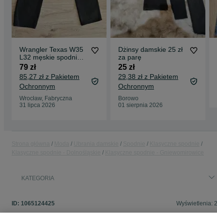
Wrangler Texas W35
Dżinsy damskie 25 zł
L32 męskie spodnie
za parę
jeansowe wymiary
79 zł
25 zł
foto
85,27 zł z Pakietem
29,38 zł z Pakietem
Ochronnym
Ochronnym
Wrocław, Fabryczna
Borowo
31 lipca 2026
01 sierpnia 2026
Strona główna
Moda
Ubrania damskie
Spodnie
Klasyczne spodnie
Klasyczne spodnie - Dolnośląskie
Klasyczne spodnie - Gniewomirowice
KATEGORIA
ID:
1065124425
Wyświetlenia: 