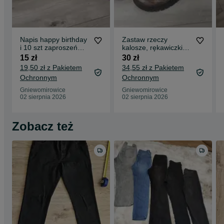
Napis happy birthday
Zastaw rzeczy
i 10 szt zaproszeń
kalosze, rękawiczki
urodzinowych
rowerowe, kozaki,
15 zł
30 zł
szlafrok
19,50 zł z Pakietem
34,55 zł z Pakietem
Ochronnym
Ochronnym
Gniewomirowice
Gniewomirowice
02 sierpnia 2026
02 sierpnia 2026
Zobacz też