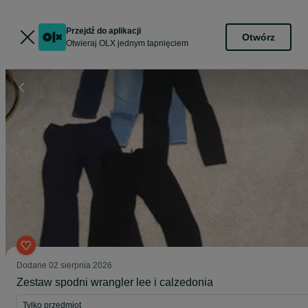
Przejdź do aplikacji
Otwórz
Otwieraj OLX jednym tapnięciem
Dodane
02 sierpnia 2026
Zestaw spodni wrangler lee i calzedonia
Tylko przedmiot