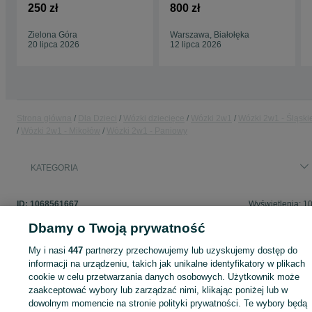
+ spacerówka |
spacerówka nosidełko
250 zł
800 zł
Klasyczny | Duże
pompowane koła
Zielona Góra
Warszawa, Białołęka
20 lipca 2026
12 lipca 2026
Strona główna
Dla Dzieci
Wózki dziecięce
Wózki 2w1
Wózki 2w1 - Śląski
Wózki 2w1 - Mikołów
Wózki 2w1 - Paniowy
KATEGORIA
ID:
1068561667
Wyświetlenia: 1
Dbamy o Twoją prywatność
My i nasi
447
partnerzy przechowujemy lub uzyskujemy dostęp do
informacji na urządzeniu, takich jak unikalne identyfikatory w plikach
Zaloguj się lub załóż konto na OLX, aby skontaktować się z t
cookie w celu przetwarzania danych osobowych. Użytkownik może
sprzedającym
zaakceptować wybory lub zarządzać nimi, klikając poniżej lub w
dowolnym momencie na stronie polityki prywatności. Te wybory będą