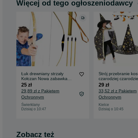
Więcej od tego ogłoszeniodawcy
Łuk drewniany strzały
Strój przebranie kos
Kołczan Nowa zabawka
czarodziej czarodzie
KLASYCZNY DREWNIANY
halloween peleryna 
25 zł
29 zł
ŁUK 60
29,89 zł z Pakietem
33,52 zł z Pakietem
Ochronnym
Ochronnym
Świerklany
Kielce
Dzisiaj o 10:47
Dzisiaj o 10:45
Zobacz też