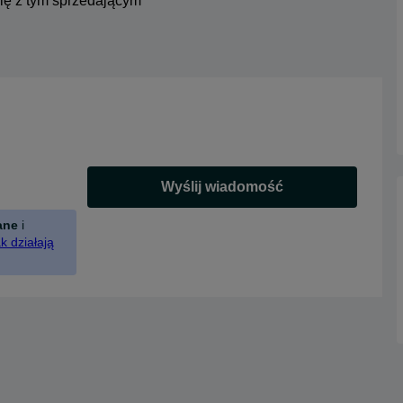
się z tym sprzedającym
Wyślij wiadomość
ane
i
k działają