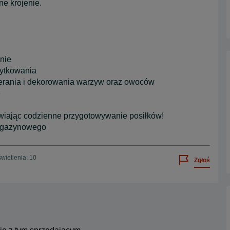
ne krojenie.
enie
żytkowania
ierania i dekorowania warzyw oraz owoców
e
twiając codzienne przygotowywanie posiłków!
magazynowego
wietlenia: 10
Zgłoś