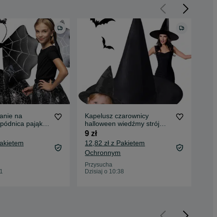
ranie na
Kapelusz czarownicy
Wyk
pódnica pająk
halloween wiedźmy strój
met
l skrzydła
czarownicy czarny
poi
9 zł
65 
Pakietem
12,82 zł z Pakietem
69,
Ochronnym
Oc
Przysucha
Prz
41
Dzisiaj o 10:38
Dzis