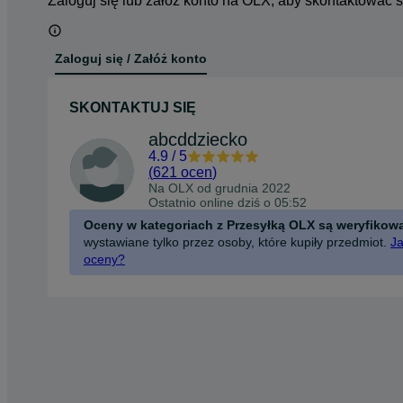
Zaloguj się lub załóż konto na OLX, aby skontaktować 
Zaloguj się / Załóż konto
SKONTAKTUJ SIĘ
abcddziecko
4.9
/
5
(
621 ocen
)
Na OLX od
grudnia 2022
Ostatnio online dziś o 05:52
Oceny w kategoriach z Przesyłką OLX są weryfikow
wystawiane tylko przez osoby, które kupiły przedmiot.
Ja
oceny?