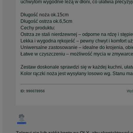
uchwytom wygodnie leżą w dłoni, co ułatwia precyzyj
Długość noża ok.15cm
Długość ostrza ok.6,5cm
Cechy produktu:
Ostrza ze stali nierdzewnej – odporne na rdzę i stępi
Lekka i wygodna rękojeść – pewny chwyt i komfort u
Uniwersalne zastosowanie – idealne do krojenia, ob
Łatwe w czyszczeniu – możliwość mycia w zmywarc
Zestaw doskonale sprawdzi się w każdej kuchni, uła
Kolor rączki noża jest wysyłany losowo wg. Stanu 
ID:
990078956
Wyś