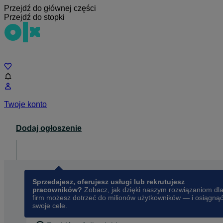
Przejdź do głównej części
Przejdź do stopki
Czat
Twoje konto
Dodaj ogłoszenie
Dla biznesu
opens in a new tab
Sprzedajesz, oferujesz usługi lub rekrutujesz
pracowników?
Zobacz, jak dzięki naszym rozwiązaniom dl
firm możesz dotrzeć do milionów użytkowników — i osiągną
swoje cele.