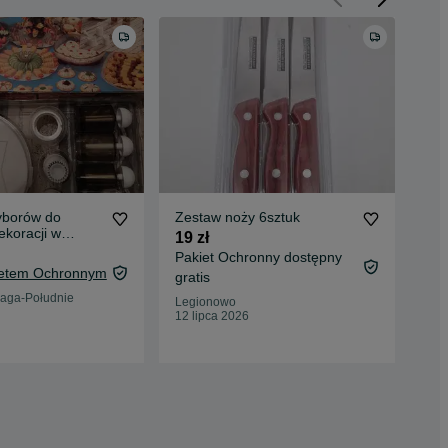
yborów do
Zestaw noży 6sztuk
Noż
ekoracji w
19 zł
20 
Pakiet Ochronny dostępny
kietem Ochronnym
gratis
War
aga-Południe
Legionowo
03 
12 lipca 2026