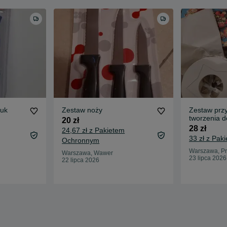
uk
Zestaw noży
Zestaw prz
tworzenia d
20 zł
kuchni
28 zł
24,67 zł z Pakietem
33 zł z Pa
Ochronnym
Warszawa, Pr
Warszawa, Wawer
23 lipca 2026
22 lipca 2026