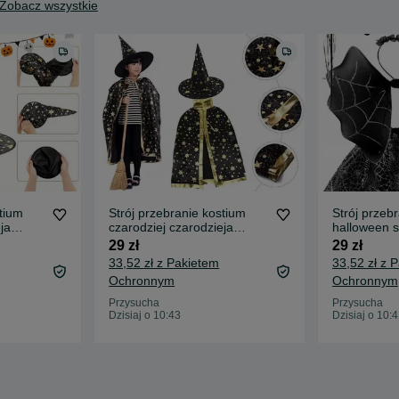
Zobacz wszystkie
tium
Strój przebranie kostium
Strój przeb
ja
czarodziej czarodzieja
halloween s
L
peleryna kapelusz
opaska moty
29 zł
29 zł
33,52 zł z Pakietem
33,52 zł z 
Ochronnym
Ochronnym
Przysucha
Przysucha
Dzisiaj o 10:43
Dzisiaj o 10: