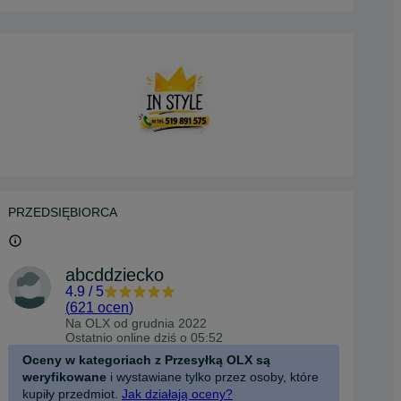
PRZEDSIĘBIORCA
abcddziecko
4.9
/
5
(
621 ocen
)
Na OLX od
grudnia 2022
Ostatnio online dziś o 05:52
Oceny w kategoriach z Przesyłką OLX są
weryfikowane
i wystawiane tylko przez osoby, które
kupiły przedmiot.
Jak działają oceny?