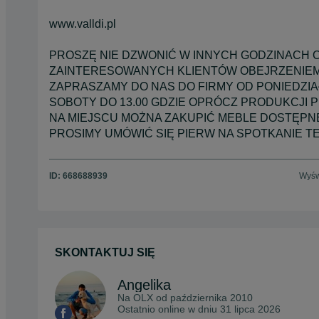
www.valldi.pl
PROSZĘ NIE DZWONIĆ W INNYCH GODZINACH O
ZAINTERESOWANYCH KLIENTÓW OBEJRZENIEM
ZAPRASZAMY DO NAS DO FIRMY OD PONIEDZIAŁK
SOBOTY DO 13.00 GDZIE OPRÓCZ PRODUKCJI
NA MIEJSCU MOŻNA ZAKUPIĆ MEBLE DOSTĘPNE
PROSIMY UMÓWIĆ SIĘ PIERW NA SPOTKANIE T
ID:
668688939
Wyśw
SKONTAKTUJ SIĘ
Angelika
Na OLX od
października 2010
Ostatnio online w dniu 31 lipca 2026