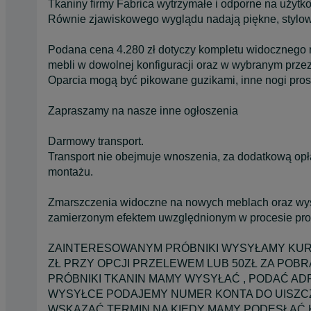
Tkaniny firmy Fabrica wytrzymałe i odporne na użytk
Równie zjawiskowego wyglądu nadają piękne, stylow
Podana cena 4.280 zł dotyczy kompletu widocznego n
mebli w dowolnej konfiguracji oraz w wybranym przez 
Oparcia mogą być pikowane guzikami, inne nogi prost
Zapraszamy na nasze inne ogłoszenia
Darmowy transport.
Transport nie obejmuje wnoszenia, za dodatkową opł
montażu.
Zmarszczenia widoczne na nowych meblach oraz wyst
zamierzonym efektem uwzględnionym w procesie prod
ZAINTERESOWANYM PRÓBNIKI WYSYŁAMY KURIE
ZŁ PRZY OPCJI PRZELEWEM LUB 50ZŁ ZA POB
PRÓBNIKI TKANIN MAMY WYSYŁAĆ , PODAĆ AD
WYSYŁCE PODAJEMY NUMER KONTA DO UISZCZE
WSKAZAĆ TERMIN NA KIEDY MAMY PODESŁAĆ K