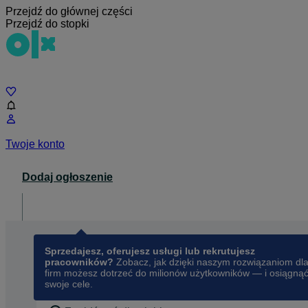
Przejdź do głównej części
Przejdź do stopki
Czat
Twoje konto
Dodaj ogłoszenie
Dla biznesu
opens in a new tab
Sprzedajesz, oferujesz usługi lub rekrutujesz
pracowników?
Zobacz, jak dzięki naszym rozwiązaniom dl
firm możesz dotrzeć do milionów użytkowników — i osiągną
swoje cele.