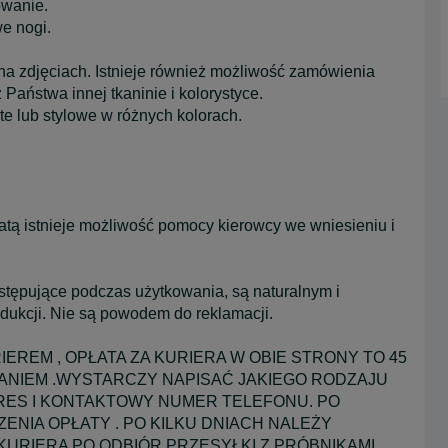
owanie.
e nogi.
a zdjęciach. Istnieje również możliwość zamówienia
Państwa innej tkaninie i kolorystyce.
e lub stylowe w różnych kolorach.
atą istnieje możliwość pomocy kierowcy we wniesieniu i
ępujące podczas użytkowania, są naturalnym i
ukcji. Nie są powodem do reklamacji.
REM , OPŁATA ZA KURIERA W OBIE STRONY TO 45
RANIEM .WYSTARCZY NAPISAĆ JAKIEGO RODZAJU
RES I KONTAKTOWY NUMER TELEFONU. PO
NIA OPŁATY . PO KILKU DNIACH NALEŻY
URIERA PO ODBIÓR PRZESYŁKI Z PRÓBNIKAMI.