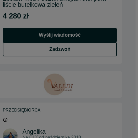
liście butelkowa zieleń
4 280 zł
Wyślij wiadomość
Zadzwoń
PRZEDSIĘBIORCA
Angelika
Na OLX od
października 2010