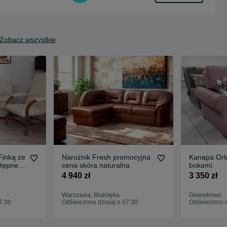
Zobacz wszystkie
Finką ze
Narożnik Fresh promocyjna
Kanapa Orl
cena skóra naturalna
bokami
4 940 zł
3 350 zł
Warszawa, Białołęka
Gniewkowo
7:30
Odświeżono dzisiaj o 07:30
Odświeżono dz