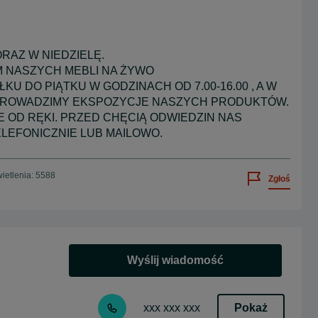
RAZ W NIEDZIELĘ.
 NASZYCH MEBLI NA ŻYWO
U DO PIĄTKU W GODZINACH OD 7.00-16.00 , A W
 PROWADZIMY EKSPOZYCJE NASZYCH PRODUKTÓW.
 OD RĘKI. PRZED CHĘCIĄ ODWIEDZIN NAS
ELEFONICZNIE LUB MAILOWO.
ietlenia: 5588
Zgłoś
Wyślij wiadomość
Pokaż
xxx xxx xxx