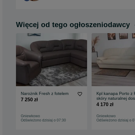
Więcej od tego ogłoszeniodawcy
Narożnik Fresh z fotelem
Kpl kanapa Porto z 
skóry naturalnej dostępne
7 250 zł
od ręki
4 170 zł
Gniewkowo
Gniewkowo
Odświeżono dzisiaj o 07:30
Odświeżono dzisiaj o 0