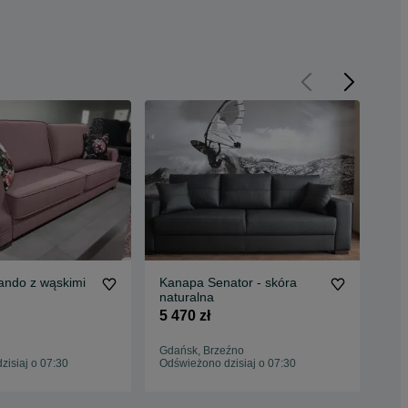
ando z wąskimi
Kanapa Senator - skóra
Kan
naturalna
spa
5 470 zł
3 6
Gdańsk, Brzeźno
Tor
isiaj o 07:30
Odświeżono dzisiaj o 07:30
Odś